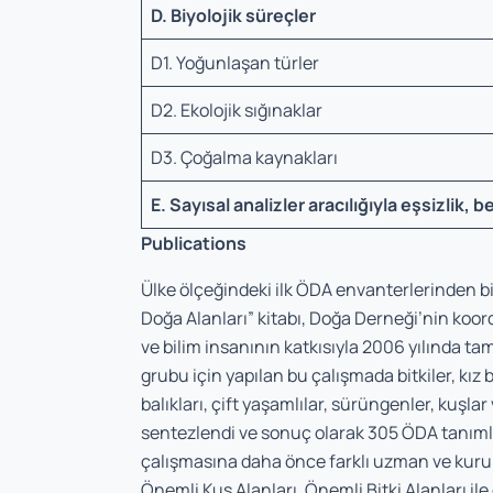
D. Biyolojik süreçler
D1. Yoğunlaşan türler
D2. Ekolojik sığınaklar
D3. Çoğalma kaynakları
E. Sayısal analizler aracılığıyla eşsizlik, b
Publications
Ülke ölçeğindeki ilk ÖDA envanterlerinden bi
Doğa Alanları” kitabı, Doğa Derneği’nin koo
ve bilim insanının katkısıyla 2006 yılında tam
grubu için yapılan bu çalışmada bitkiler, kız b
balıkları, çift yaşamlılar, sürüngenler, kuşlar v
sentezlendi ve sonuç olarak 305 ÖDA tanıml
çalışmasına daha önce farklı uzman ve kuru
Önemli Kuş Alanları, Önemli Bitki Alanları i