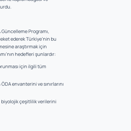
turdu.
DA Güncelleme Programı,
reket ederek Türkiye’nin bu
mesine araştırmak için
ı’nın hedefleri şunlardır:
unması için ilgili tüm
 ÖDA envanterini ve sınırlarını
yolojik çeşitlilik verilerini