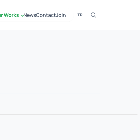
r Works
News
Contact
Join
TR