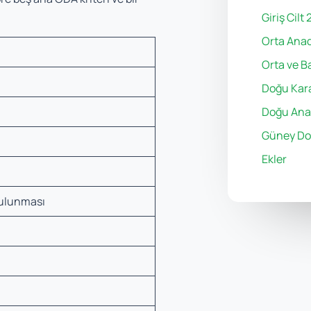
Giriş Cilt 
Orta Anad
Orta ve B
Doğu Kara
Doğu Ana
Güney Do
Ekler
 bulunması