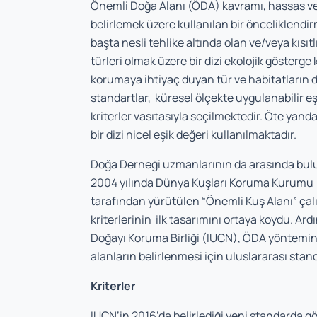
Önemli Doğa Alanı (ÖDA) kavramı, hassas ve 
belirlemek üzere kullanılan bir önceliklendi
başta nesli tehlike altında olan ve/veya kısıtlı
türleri olmak üzere bir dizi ekolojik gösterge k
korumaya ihtiyaç duyan tür ve habitatların d
standartlar, küresel ölçekte uygulanabilir e
kriterler vasıtasıyla seçilmektedir. Öte yan
bir dizi nicel eşik değeri kullanılmaktadır.
Doğa Derneği uzmanlarının da arasında bulu
2004 yılında Dünya Kuşları Koruma Kurumu (
tarafından yürütülen “Önemli Kuş Alanı” çal
kriterlerinin ilk tasarımını ortaya koydu. Ar
Doğayı Koruma Birliği (IUCN), ÖDA yöntemini 
alanların belirlenmesi için uluslararası stand
Kriterler
IUCN’in 2016’da belirlediği yeni standarda gö