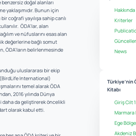
benzersiz doğal alanları
Hakkında
rme yaklaşımıdır. Bunun için
 bir coğrafi yayılışa sahip canlı
Kriterler
ullanılır. ÖDA’lar, alan
Publicati
ağılım ve nüfuslarını esas alan
Güncelle
şik değerlerine bağlı somut
dan, ÖDA’ların belirlenmesinde
News
nduğu uluslararası bir ekip
BirdLife International)
Türkiye’nin 
ışmalarını temel alarak ÖDA
Kitabı
dından, 2016 yılında Dünya
daha da geliştirerek öncelikli
Giriş Cilt 1
art olarak kabul etti.
Marmara 
Ege Bölge
Akdeniz B
re beş ana ÖDA kriteri ve bir