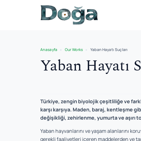
Skip to content
Anasayfa
»
Our Works
»
Yaban Hayatı Suçları
Yaban Hayatı S
Türkiye, zengin biyolojik çeşitliliğe ve far
karşı karşıya. Maden, baraj, kentleşme gibi 
değişikliği, zehirlenme, yumurta ve aşırı to
Yaban hayvanlarını ve yaşam alanlarını koruy
gerekli faaliyetleri içeren maddelerden ve 