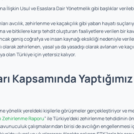
 İlişkin Usul ve Esaslara Dair Yönetmelik gibi başlıklar verilebil
arı avcılık, zehirlenme ve kaçakçılık gibi yaban hayatı suçlarıy
 ve bitkilere karşı tehdit oluşturan faaliyetlere verilen bir k
Ancak geniş coğrafya ve insan kaynağı eksikliği nedeniyle verile
olarak zehirlenen, yasal ya da yasadışı olarak avlanan ve kaçır
a olan Türkiye için yetersiz kalıyor.
arı Kapsamında Yaptığımız
e yönelik yereldeki kişilerle görüşmeler gerçekleştiriyor ve
ı Zehirlenme Raporu
” ile Türkiye’deki zehirlenme tehdidinin ö
z savunuculuk çalışmalarından birisi de avcılığın engellenmes