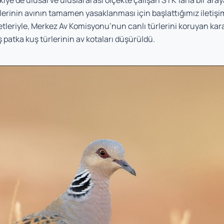
kiye’de ulusal ve uluslararası ölçekte çalışan STK’larla bir ara
rlerinin avının tamamen yasaklanması için başlattığımız iletiş
etleriyle, Merkez Av Komisyonu’nun canlı türlerini koruyan kara
atka kuş türlerinin av kotaları düşürüldü.