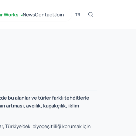
r Works
News
Contact
Join
TR
e bu alanlar ve türler farklı tehditlerle
 artması, avcılık, kaçakçılık, iklim
 Türkiye’deki biyoçeşitliliği korumak için