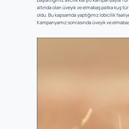
başlattığımız avcılık karşıtı kampanyayla Tür
altında olan üveyik ve elmabaş patka kuş tü
oldu. Bu kapsamda yaptığımız lobicilik faaliy
Kampanyamız sonrasında üveyik ve elmabaş p