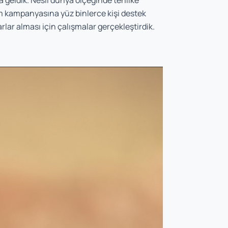
ya geldik. Nesli dünya ölçeğinde tehlike
im kampanyasına yüz binlerce kişi destek
rlar alması için çalışmalar gerçekleştirdik.