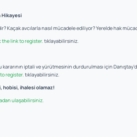
 Hikayesi
? Kaçak avcılarla nasıl mücadele ediliyor? Yerelde hak mücadele
 the link to register.
tıklayabilirsiniz.
ararının iptali ve yürütmesinin durdurulması için Danıştay’d
to register.
tıklayabilirsiniz.
, hobisi, ihalesi olamaz!
dan ulaşabilirsiniz.