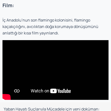
Film:
İç Anadolu’nun son flamingo kolonisini, flamingo
kaçakçılığını, avcılıktan doğa korumaya dönüşümünü
anlattığı bir kısa film yayınlandı.
Yaban Hayatı Suçlarıyla Mücadele için yeni doküman: