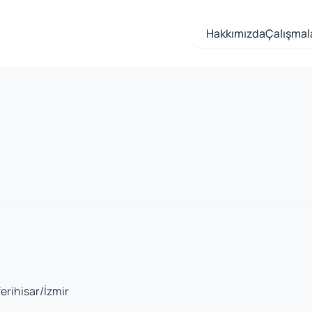
Hakkımızda
Çalışmal
erihisar/İzmir