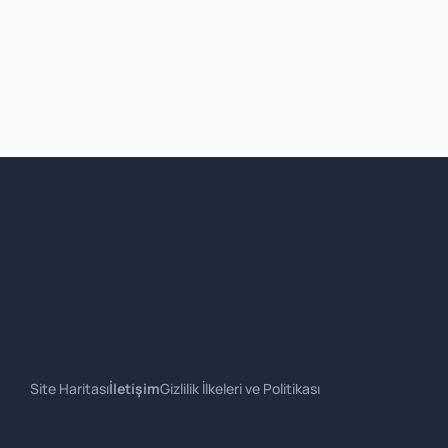
Site Haritası
İletişim
Gizlilik İlkeleri ve Politikası