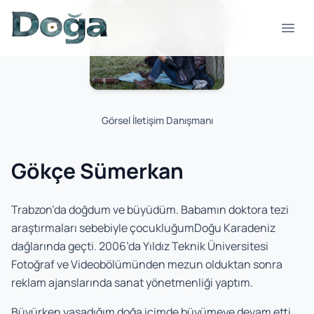
Skip to content
Open
Görsel İletişim Danışmanı
Gökçe Sümerkan
Trabzon’da doğdum ve büyüdüm. Babamın doktora tezi
araştırmaları sebebiyle çocukluğumDoğu Karadeniz
dağlarında geçti. 2006’da Yıldız Teknik Üniversitesi
Fotoğraf ve Videobölümünden mezun olduktan sonra
reklam ajanslarında sanat yönetmenliği yaptım.
Büyürken yaşadığım doğa içimde büyümeye devam etti