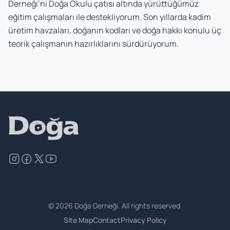
Derneği’ni Doğa Okulu çatısı altında yürüttüğümüz
eğitim çalışmaları ile destekliyorum. Son yıllarda kadim
üretim havzaları, doğanın kodları ve doğa hakkı konulu üç
teorik çalışmanın hazırlıklarını sürdürüyorum.
©
2026
Doğa Derneği. All rights reserved.
Site Map
Contact
Privacy Policy