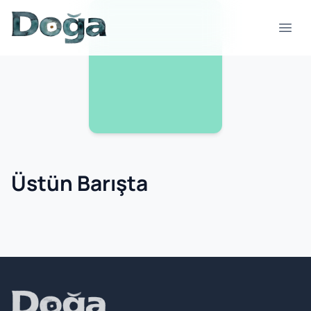
Skip to content
Open
Üstün Barışta