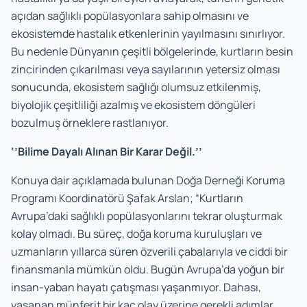
açıdan sağlıklı popülasyonlara sahip olmasını ve
ekosistemde hastalık etkenlerinin yayılmasını sınırlıyor.
Bu nedenle Dünyanın çeşitli bölgelerinde, kurtların besin
zincirinden çıkarılması veya sayılarının yetersiz olması
sonucunda, ekosistem sağlığı olumsuz etkilenmiş,
biyolojik çeşitliliği azalmış ve ekosistem döngüleri
bozulmuş örneklere rastlanıyor.
‘’Bilime Dayalı Alınan Bir Karar Değil.’’
Konuya dair açıklamada bulunan Doğa Derneği Koruma
Programı Koordinatörü Şafak Arslan; “Kurtların
Avrupa’daki sağlıklı popülasyonlarını tekrar oluşturmak
kolay olmadı. Bu süreç, doğa koruma kuruluşları ve
uzmanların yıllarca süren özverili çabalarıyla ve ciddi bir
finansmanla mümkün oldu. Bugün Avrupa’da yoğun bir
insan-yaban hayatı çatışması yaşanmıyor. Dahası,
yaşanan münferit bir kaç olay üzerine gerekli adımlar