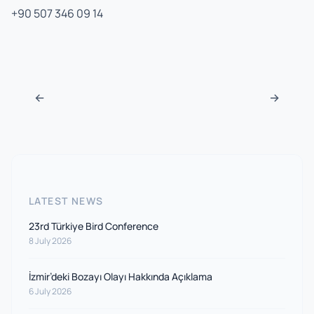
+90 507 346 09 14
Post navigation
←
→
LATEST NEWS
23rd Türkiye Bird Conference
8 July 2026
İzmir’deki Bozayı Olayı Hakkında Açıklama
6 July 2026