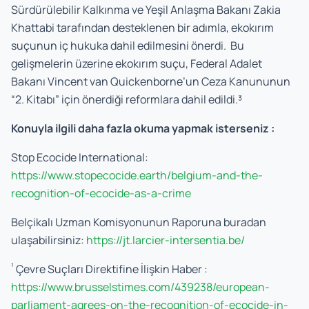
Sürdürülebilir Kalkınma ve Yeşil Anlaşma Bakanı Zakia
Khattabi tarafından desteklenen bir adımla, ekokırım
suçunun iç hukuka dahil edilmesini önerdi. Bu
gelişmelerin üzerine ekokırım suçu, Federal Adalet
Bakanı Vincent van Quickenborne’un Ceza Kanununun
“2. Kitabı” için önerdiği reformlara dahil edildi.³
Konuyla ilgili daha fazla okuma yapmak isterseniz :
Stop Ecocide International:
https://www.stopecocide.earth/belgium-and-the-
recognition-of-ecocide-as-a-crime
Belçikalı Uzman Komisyonunun Raporuna buradan
ulaşabilirsiniz:
https://jt.larcier-intersentia.be/
¹
Çevre Suçları Direktifine İlişkin Haber :
https://www.brusselstimes.com/439238/european-
parliament-agrees-on-the-recognition-of-ecocide-in-