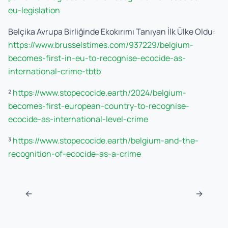
eu-legislation
Belçika Avrupa Birliğinde Ekokırımı Tanıyan İlk Ülke Oldu:
https://www.brusselstimes.com/937229/belgium-
becomes-first-in-eu-to-recognise-ecocide-as-
international-crime-tbtb
²
https://www.stopecocide.earth/2024/belgium-
becomes-first-european-country-to-recognise-
ecocide-as-international-level-crime
³
https://www.stopecocide.earth/belgium-and-the-
recognition-of-ecocide-as-a-crime
Post navigation
←
→