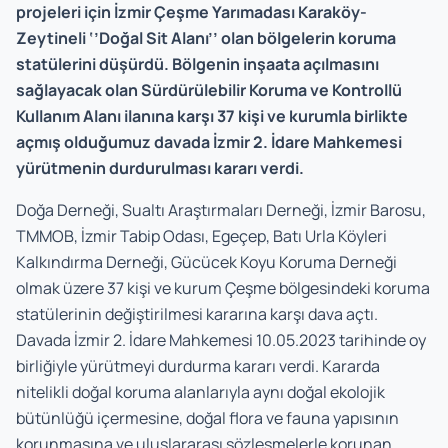
projeleri için İzmir Çeşme Yarımadası Karaköy-
Zeytineli ‘’Doğal Sit Alanı’’ olan bölgelerin koruma
statülerini düşürdü. Bölgenin inşaata açılmasını
sağlayacak olan Sürdürülebilir Koruma ve Kontrollü
Kullanım Alanı ilanına karşı 37 kişi ve kurumla birlikte
açmış olduğumuz davada İzmir 2. İdare Mahkemesi
yürütmenin durdurulması kararı verdi.
Doğa Derneği, Sualtı Araştırmaları Derneği, İzmir Barosu,
TMMOB, İzmir Tabip Odası, Egeçep, Batı Urla Köyleri
Kalkındırma Derneği, Gücücek Koyu Koruma Derneği
olmak üzere 37 kişi ve kurum Çeşme bölgesindeki koruma
statülerinin değiştirilmesi kararına karşı dava açtı.
Davada İzmir 2. İdare Mahkemesi 10.05.2023 tarihinde oy
birliğiyle yürütmeyi durdurma kararı verdi. Kararda
nitelikli doğal koruma alanlarıyla aynı doğal ekolojik
bütünlüğü içermesine, doğal flora ve fauna yapısının
korunmasına ve uluslararası sözleşmelerle korunan