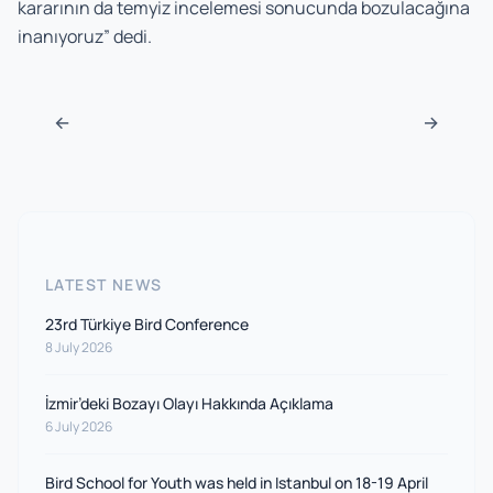
kararının da temyiz incelemesi sonucunda bozulacağına
inanıyoruz” dedi.
Post navigation
←
→
LATEST NEWS
23rd Türkiye Bird Conference
8 July 2026
İzmir’deki Bozayı Olayı Hakkında Açıklama
6 July 2026
Bird School for Youth was held in Istanbul on 18-19 April