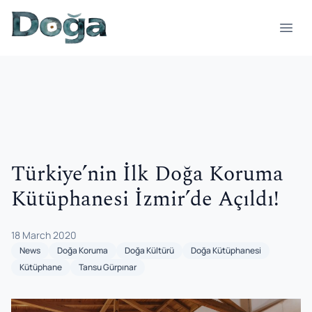
Skip to content
Open
Türkiye’nin İlk Doğa Koruma
Kütüphanesi İzmir’de Açıldı!
18 March 2020
News
Doğa Koruma
Doğa Kültürü
Doğa Kütüphanesi
Kütüphane
Tansu Gürpınar