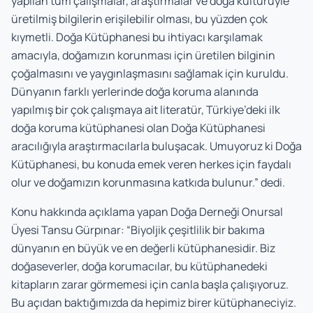
yapılan tüm çalışmalar, araştırmalar ve doğa kültürüyle
üretilmiş bilgilerin erişilebilir olması, bu yüzden çok
kıymetli. Doğa Kütüphanesi bu ihtiyacı karşılamak
amacıyla, doğamızın korunması için üretilen bilginin
çoğalmasını ve yaygınlaşmasını sağlamak için kuruldu.
Dünyanın farklı yerlerinde doğa koruma alanında
yapılmış bir çok çalışmaya ait literatür, Türkiye’deki ilk
doğa koruma kütüphanesi olan Doğa Kütüphanesi
aracılığıyla araştırmacılarla buluşacak. Umuyoruz ki Doğa
Kütüphanesi, bu konuda emek veren herkes için faydalı
olur ve doğamızın korunmasına katkıda bulunur.” dedi.
Konu hakkında açıklama yapan Doğa Derneği Onursal
Üyesi Tansu Gürpınar: “Biyoljik çeşitlilik bir bakıma
dünyanın en büyük ve en değerli kütüphanesidir. Biz
doğaseverler, doğa korumacılar, bu kütüphanedeki
kitapların zarar görmemesi için canla başla çalışıyoruz.
Bu açıdan baktığımızda da hepimiz birer kütüphaneciyiz.