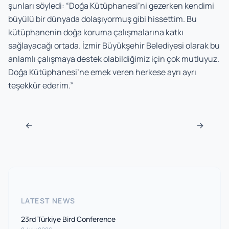
şunları söyledi: “Doğa Kütüphanesi’ni gezerken kendimi
büyülü bir dünyada dolaşıyormuş gibi hissettim. Bu
kütüphanenin doğa koruma çalışmalarına katkı
sağlayacağı ortada. İzmir Büyükşehir Belediyesi olarak bu
anlamlı çalışmaya destek olabildiğimiz için çok mutluyuz.
Doğa Kütüphanesi’ne emek veren herkese ayrı ayrı
teşekkür ederim.”
Post navigation
←
→
LATEST NEWS
23rd Türkiye Bird Conference