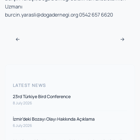
Uzmanı
burcin.yarasli@dogadernegi.org
0542 657 6620
Post navigation
←
→
LATEST NEWS
23rd Türkiye Bird Conference
8 July 2026
İzmir’deki Bozayı Olayı Hakkında Açıklama
6 July 2026