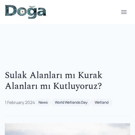
Skip to content
Open
Sulak Alanları mı Kurak
Alanları mı Kutluyoruz?
1 February 2024
News
World Wetlands Day
Wetland