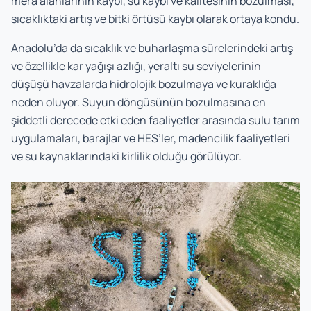
mera alanlarının kaybı, su kaybı ve kalitesinin bozulması,
sıcaklıktaki artış ve bitki örtüsü kaybı olarak ortaya kondu.
Anadolu’da da sıcaklık ve buharlaşma sürelerindeki artış
ve özellikle kar yağışı azlığı, yeraltı su seviyelerinin
düşüşü havzalarda hidrolojik bozulmaya ve kuraklığa
neden oluyor. Suyun döngüsünün bozulmasına en
şiddetli derecede etki eden faaliyetler arasında sulu tarım
uygulamaları, barajlar ve HES’ler, madencilik faaliyetleri
ve su kaynaklarındaki kirlilik olduğu görülüyor.