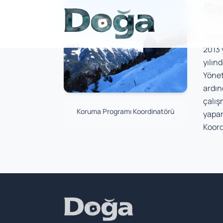
Şa
Skip to content
1995’
2013 
yılın
Yönet
ardın
çalış
Koruma Programı Koordinatörü
yapar
Koord