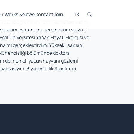
ur Works
News
Contact
Join
TR
 ve Lise öğrenimimi İzmir’de tamamladım.
e Yönetimi Bölümü’nü tercih ettim ve 2017
sal Üniversitesi Yaban Hayatı Ekolojisi ve
sımı gerçekleştirdim. Yüksek lisansın
 Mühendisliği bölümünde doktora
em de memeli yaban hayvanı gözlemi
 parçasıyım. Biyoçeşitlilik Araştırma