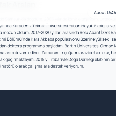
fak Arslan
About Us
O
de Samsun’da doğdum. 2006 yılında İzmir’e taşındım. Ortaokul
yılında Karadeniz Teknik Üniversitesi Yaban Hayatı Ekolojisi v
da mezun oldum. 2017-2020 yılları arasında Bolu Abant İzzet Bay
imi Bölümü’nde Kara Akbaba popülasyonu üzerine yüksek lisan
dan doktora programına başladım. Bartın Üniversitesi Orman
malarım devam ediyor. Zamanımın çoğunu arazide hem kuş h
ak geçirmekteyim. 2019 yılı itibariyle Doğa Derneği ekibinin bir
inatörü olarak çalışmalara destek veriyorum.