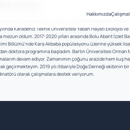
fak Arslan
Hakkımızda
Çalışmal
de Samsun’da doğdum. 2006 yılında İzmir’e taşındım. Ortaokul
yılında Karadeniz Teknik Üniversitesi Yaban Hayatı Ekolojisi v
da mezun oldum. 2017-2020 yılları arasında Bolu Abant İzzet Bay
imi Bölümü’nde Kara Akbaba popülasyonu üzerine yüksek lisan
dan doktora programına başladım. Bartın Üniversitesi Orman
malarım devam ediyor. Zamanımın çoğunu arazide hem kuş h
ak geçirmekteyim. 2019 yılı itibariyle Doğa Derneği ekibinin bir
inatörü olarak çalışmalara destek veriyorum.