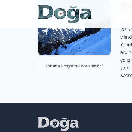
Şa
İçeriğe geç
1995’
2013 
yılın
Yönet
ardın
çalış
Koruma Programı Koordinatörü
yapar
Koord