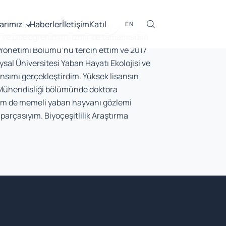
arımız
Haberler
İletişim
Katıl
EN
 ve Lise öğrenimimi İzmir’de tamamladım.
e Yönetimi Bölümü’nü tercih ettim ve 2017
sal Üniversitesi Yaban Hayatı Ekolojisi ve
sımı gerçekleştirdim. Yüksek lisansın
 Mühendisliği bölümünde doktora
em de memeli yaban hayvanı gözlemi
 parçasıyım. Biyoçeşitlilik Araştırma