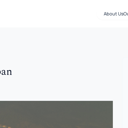
About Us
O
ban