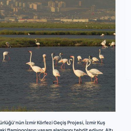
ürlüğü’nün İzmir Körfezi Geçiş Projesi, İzmir Kuş
ki flamingoların yaşam alanlarını tehdit ediyor. Altı