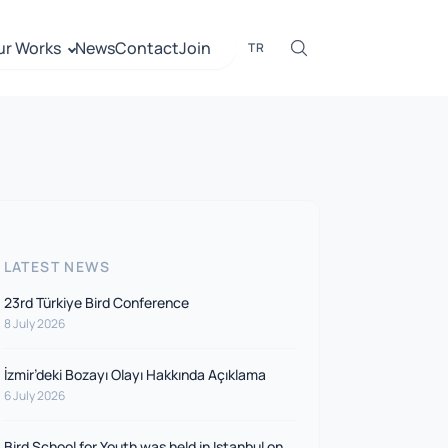
ur Works
News
Contact
Join
TR
LATEST NEWS
23rd Türkiye Bird Conference
8 July 2026
İzmir’deki Bozayı Olayı Hakkında Açıklama
6 July 2026
Bird School for Youth was held in Istanbul on