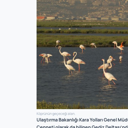
Köprünün geçeceği alan.
Ulaştırma Bakanlığı Kara Yolları Genel Müd
Cenneti olarak da bilinen Gediz Deltası’nda