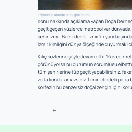
Köprünün alanda olası görünümü.
Konu hakkında açıklama yapan Doğa Derneği b
geçit geçen yüzlerce metropol var dünyada. 
şehir İzmir. Bu nedenle, İzmir’in yanı başınd
İzmir kimliğini dünya ölçeğinde duyurmak için
Kılıç sözlerine şöyle devam etti: “Kuş cennet
görünüyorsa bu durumun sorumlusu elbette fl
tüm şehirlerine tüp geçit yapabilirsiniz, fak
zorla konduramazsınız. İzmir, elindeki paha bi
körfezin bu benzersiz doğal zenginliğini koruy
Post navigation
←