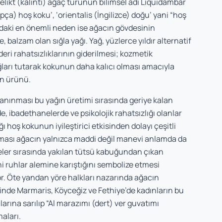
elikt (kalıntı) ağaç türünün bilimsel adı Liquidambar
rapça) hoş koku’, ‘orientalis (İngilizce) doğu’ yani “hoş
ndaki en önem­li neden ise ağacın gövdesinin
 balzam olan sığla yağı. Yağ, yüzlerce yıldır alternatif
 deri rahatsızlıklarının gide­rilmesi; kozmetik
rı tutarak kokunun daha kalıcı olması amacıy­la
an ürünü.
tanın­ması bu yağın üretimi sırasında geriye kalan
iba­dethanelerde ve psikolojik rahatsızlığı olanlar
 hoş ko­kunun iyileştirici etkisinden dolayı çeşitli
olması ağacın yalnızca maddi değil manevi anlamda da
eler sırasında yakılan tütsü kabuğundan çıkan
uhlar alemine karıştı­ğını sembolize etmesi
or. Öte yandan yöre halkları naza­rında ağacın
inde Marmaris, Köyceğiz ve Fethiye’de ka­dınların bu
larına sarılıp “Al marazımı (dert) ver guvatımı
aları.