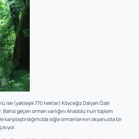
mü ise (yaklaşık 770 hektar) Köyceğiz Dalyan Özel
. Bahsi ge­çen orman varlığını Anadolu’nun toplam
le karşılaştır­dığımızda sığla ormanlarının okyanusta bir
çıkıyor.