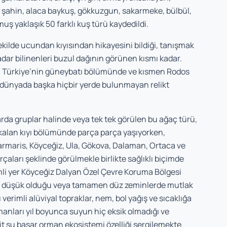
, şahin, alaca baykuş, gökkuzgun, sakarmeke, bülbül,
lmuş yaklaşık 50 farklı kuş türü kaydedildi.
kilde ucundan kıyısından hikayesini bildiği, tanışmak
adar bilinenleri buzul dağının görünen kısmı kadar.
s) Türkiye’nin güneybatı bölümünde ve kısmen Rodos
ve dünyada başka hiçbir yerde bulunmayan relikt
rda gruplar halinde veya tek tek görülen bu ağaç türü,
 kalan kıyı bölümünde parça parça yaşıyorken,
rmaris, Köyceğiz, Ula, Gökova, Dalaman, Ortaca ve
çaları şeklinde görülmekle birlikte sağlıklı biçimde
li yer Köyceğiz Dalyan Özel Çevre Koruma Bölgesi
n düşük olduğu veya tamamen düz zeminlerde mutlak
verimli alüviyal topraklar, nem, bol yağış ve sıcaklığa
manları yıl boyunca suyun hiç eksik olmadığı ve
şit su basar orman ekosistemi özelliği sergilemekte.