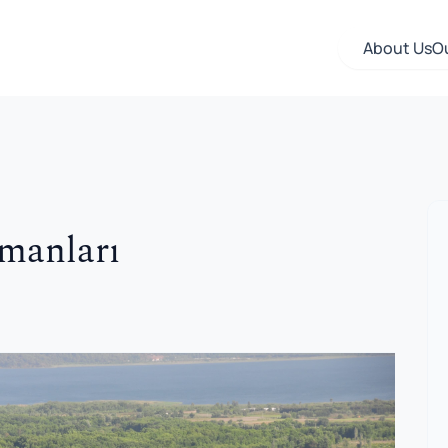
About Us
O
rmanları