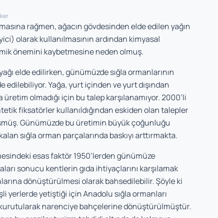
rker
aşıma­sına rağmen, ağacın gövdesinden elde edilen ya­ğın
eyici) olarak kullanılmasının ardından kimyasal
onomik önemini kaybetmesine neden olmuş.
 yağı elde edilirken, günümüzde sığla ormanlarının
e edilebili­yor. Yağa, yurt içinden ve yurt dışından
 üretim olmadığı için bu talep karşılanamıyor. 2000’li
tetik fiksatörler kul­lanıldığından eskiden olan talepler
 düşmüş. Günümüzde bu üretimin büyük çoğunluğu
kalan sığla orman parçalarında baskıyı arttırmakta.
mesin­deki esas faktör 1950’lerden günümüze
ları sonucu kent­lerin gıda ihtiyaçlarını karşılamak
larına dönüştürülmesi olarak bahsedilebilir. Şöyle ki
i yerlerde yetiştiği için Anadolu sığla ormanları
p kurutularak narenciye bahçele­rine dönüştürülmüştür.