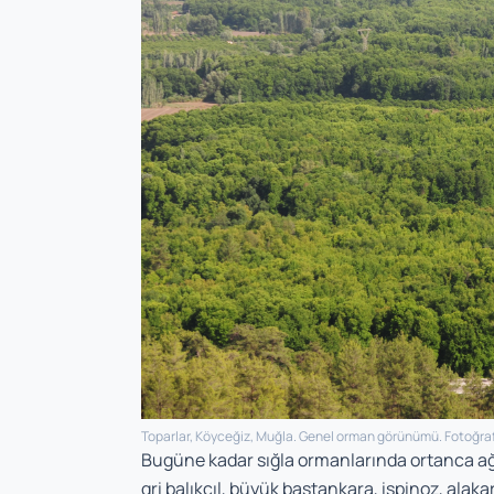
Toparlar, Köyceğiz, Muğla. Genel orman görünümü. Fotoğra
Bugüne kadar sığla ormanlarında ortanca ağ
gri balıkçıl, büyük baştankara, ispinoz, alaka