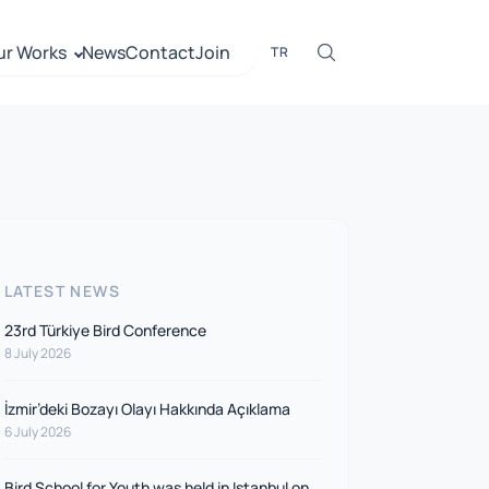
ur Works
News
Contact
Join
TR
LATEST NEWS
23rd Türkiye Bird Conference
8 July 2026
İzmir’deki Bozayı Olayı Hakkında Açıklama
6 July 2026
Bird School for Youth was held in Istanbul on