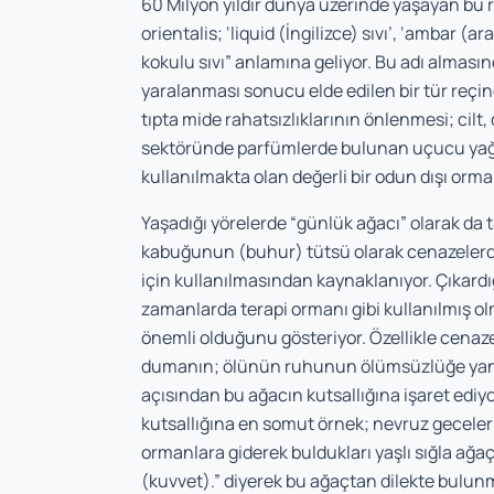
60 Milyon yıldır dünya üzerinde yaşayan bu r
orientalis; ‘liquid (İngilizce) sıvı’, ‘ambar (a
kokulu sıvı” anlamına geliyor. Bu adı alması
yaralanması sonucu elde edilen bir tür reçine,
tıpta mide rahatsızlık­larının önlenmesi; cilt,
sektöründe parfümlerde bulunan uçucu yağla
kullanılmakta olan değerli bir odun dışı orm
Yaşadığı yörelerde “günlük ağacı” olarak da 
kabuğunun (buhur) tütsü olarak cenazelerde, 
için kullanılmasından kaynaklanıyor. Çıkardığı
zaman­larda terapi ormanı gibi kullanılmış 
önemli olduğunu gösteriyor. Özellikle cenaz
dumanın; ölünün ruhunun ölümsüzlüğe yani r
açısından bu ağacın kutsal­lığına işaret ediy
kutsallığına en somut örnek; nevruz geceler
ormanlara giderek buldukları yaşlı sığla ağaç
(kuvvet).” diyerek bu ağaçtan dilekte bulunm