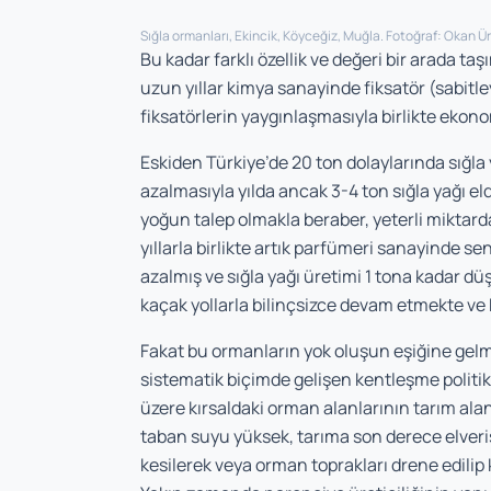
Sığla ormanları, Ekincik, Köyceğiz, Muğla. Fotoğraf: Okan Ü
Bu kadar farklı özellik ve değeri bir arada t
uzun yıllar kimya sanayinde fiksatör (sabitl
fiksatörlerin yaygınlaşmasıyla birlikte ek
Eskiden Türkiye’de 20 ton dolaylarında sığla
azalmasıyla yılda ancak 3-4 ton sığla yağı eld
yoğun talep olmakla beraber, yeterli miktarda
yıllarla birlikte artık parfümeri sanayinde sen
azalmış ve sığla yağı üretimi 1 tona kadar
kaçak yollarla bilinçsizce devam etmekte ve 
Fakat bu ormanların yok oluşun eşiğine gel
sistematik biçimde gelişen kentleşme politika
üzere kırsaldaki orman alanlarının tarım alan
taban suyu yüksek, tarıma son derece elverişl
kesilerek veya orman toprakları drene edili