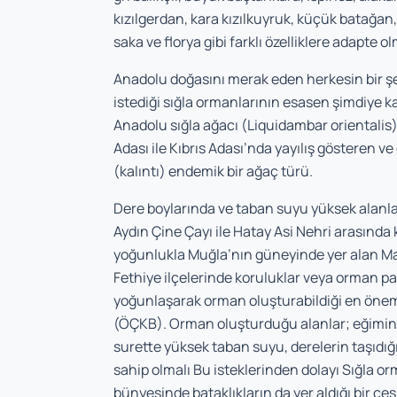
kızılgerdan, kara kızılkuyruk, küçük batağan
saka ve florya gibi farklı özelliklere adapte o
Anadolu doğasını merak eden herkesin bir şe
istediği sığla ormanlarının esasen şimdiye k
Anadolu sığla ağacı (Liquidambar orientali
Adası ile Kıbrıs Adası’nda yayılış gösteren 
(kalıntı) endemik bir ağaç türü.
Dere boylarında ve taban suyu yüksek alanla
Aydın Çine Çayı ile Hatay Asi Nehri arasında
yoğunlukla Muğla’nın güneyinde yer alan Ma
Fethiye ilçelerinde koruluklar veya orman par
yoğunlaşarak orman oluşturabildiği en önem
(ÖÇKB). Orman oluşturduğu alanlar; eğimi
surette yüksek taban suyu, derelerin taşıdığı 
sahip olmalı Bu isteklerinden dolayı Sığla or
bünyesinde bataklıkların da yer aldığı bir çe