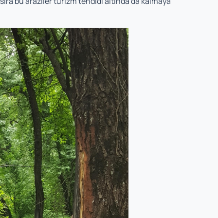
ıra bu araziler turizm tehdidi al­tında da kalmaya