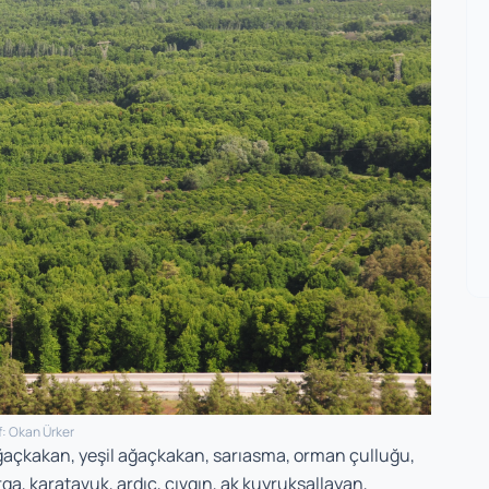
f: Okan Ürker
açkakan, yeşil ağaçkakan, sarıasma, orman çulluğu,
rga, karatavuk, ardıç, çıvgın, ak kuyruksallayan,