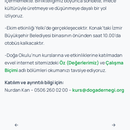
içermemekte. Birlikteliğimiz boyunca sohbete, imece
kültürüyle üretmeye ve düşünmeye dayalı bir yol
izliyoruz.
-Ekim etkinliği Yelki’de gerçekleşecektir. Konak’taki İzmir
Büyükşehir Belediyesi binasının önünden saat 10.00’da
otobüs kalkacaktır.
-Doğa Okulu’nun kurslarına ve etkinliklerine katılmadan
evvel internet sitemizdeki
Öz (Değerlerimiz)
ve
Çalışma
Biçimi
adlı bölümleri okumanızı tavsiye ediyoruz.
Katılım ve ayrıntılı bilgi için:
Nurdan Kan – 0506 260 02 00 –
kurs@dogadernegi.org
Post navigation
←
→