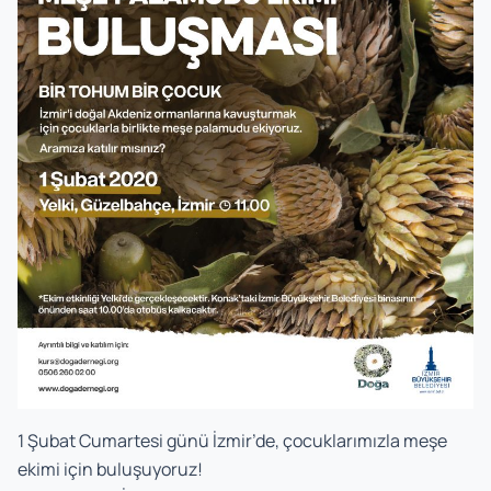
1 Şubat Cumartesi günü İzmir’de, çocuklarımızla meşe
ekimi için buluşuyoruz!