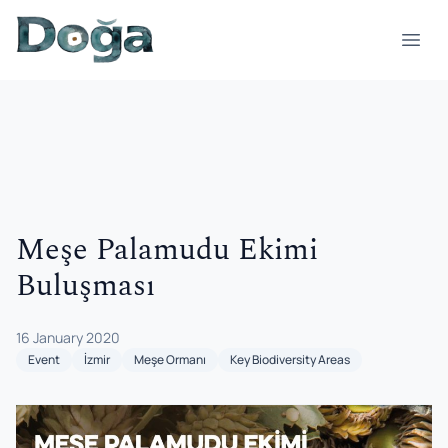
Skip to content
Open
Meşe Palamudu Ekimi
Buluşması
16 January 2020
Event
İzmir
Meşe Ormanı
Key Biodiversity Areas