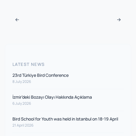
Post navigation
←
→
LATEST NEWS
23rd Türkiye Bird Conference
8 July 2026
İzmir’deki Bozayı Olayı Hakkında Açıklama
6 July 2026
Bird School for Youth was held in Istanbul on 18-19 April
21 April 2026