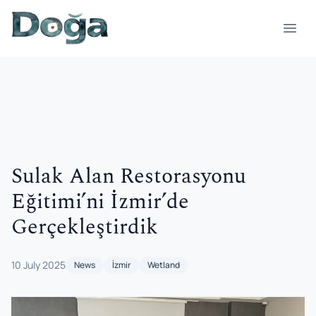
Skip to content
Open
Sulak Alan Restorasyonu
Eğitimi’ni İzmir’de
Gerçekleştirdik
10 July 2025
News
İzmir
Wetland