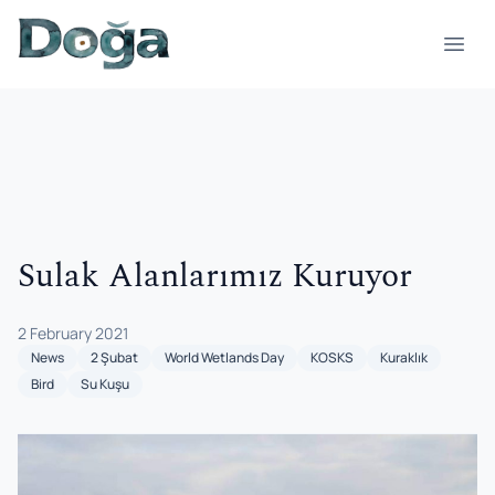
Skip to content
Open
Sulak Alanlarımız Kuruyor
2 February 2021
News
2 Şubat
World Wetlands Day
KOSKS
Kuraklık
Bird
Su Kuşu