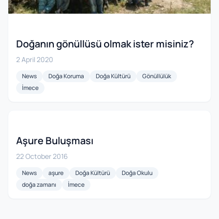
Doğanın gönüllüsü olmak ister misiniz?
2 April 2020
News
Doğa Koruma
Doğa Kültürü
Gönüllülük
İmece
Aşure Buluşması
22 October 2016
News
aşure
Doğa Kültürü
Doğa Okulu
doğa zamanı
İmece