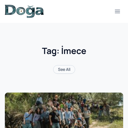
Skip to content
Open
Tag:
İmece
See All