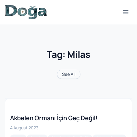
Skip to content
Open
Tag:
Milas
See All
Akbelen Ormanı İçin Geç Değil!
4 August 2023