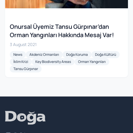
Onursal Üyemiz Tansu Gürpınar’dan
Orman Yangınları Hakkında Mesaj Var!
3 August 2021
News
Akdeniz Ormanları
Doğa Koruma
Doğa Kültürü
İklim Krizi
Key Biodiversity Areas
Orman Yangınları
Tansu Gürpınar