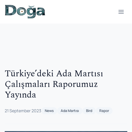
Skip to content
Open
Türkiye’deki Ada Martısı
Çalışmaları Raporumuz
Yayında
21 September 2023
News
Ada Martısı
Bird
Rapor