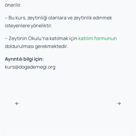
önerilir.
–
Bu kurs, zeytinliği olanlara ve zeytinlik edinmek
isteyenlere yöneliktir.
– Zeytinin Okulu’na katılmak için
katılım formunun
doldurulması gerekmektedir.
Ayrıntılı bilgi için:
kurs@dogadernegi.org
Post navigation
←
→