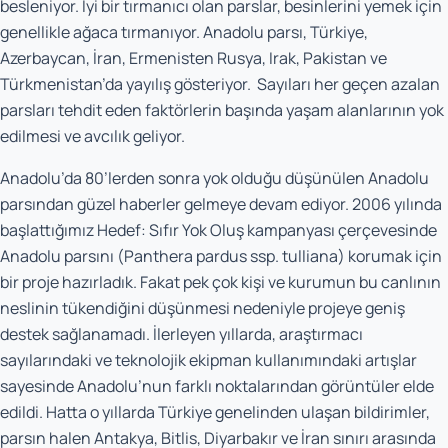
besleniyor. İyi bir tırmanıcı olan parslar, besinlerini yemek için
genellikle ağaca tırmanıyor. Anadolu parsı, Türkiye,
Azerbaycan, İran, Ermenisten Rusya, Irak, Pakistan ve
Türkmenistan’da yayılış gösteriyor. Sayıları her geçen azalan
parsları tehdit eden faktörlerin başında yaşam alanlarının yok
edilmesi ve avcılık geliyor.
Anadolu’da 80’lerden sonra yok olduğu düşünülen Anadolu
parsından güzel haberler gelmeye devam ediyor. 2006 yılında
başlattığımız
Hedef: Sıfır Yok Oluş
kampanyası çerçevesinde
Anadolu parsını (
Panthera pardus ssp. tulliana
) korumak için
bir proje hazırladık. Fakat pek çok kişi ve kurumun bu canlının
neslinin tükendiğini düşünmesi nedeniyle projeye geniş
destek sağlanamadı. İlerleyen yıllarda, araştırmacı
sayılarındaki ve teknolojik ekipman kullanımındaki artışlar
sayesinde Anadolu’nun farklı noktalarından görüntüler elde
edildi. Hatta o yıllarda Türkiye genelinden ulaşan bildirimler,
parsın halen Antakya, Bitlis, Diyarbakır ve İran sınırı arasında