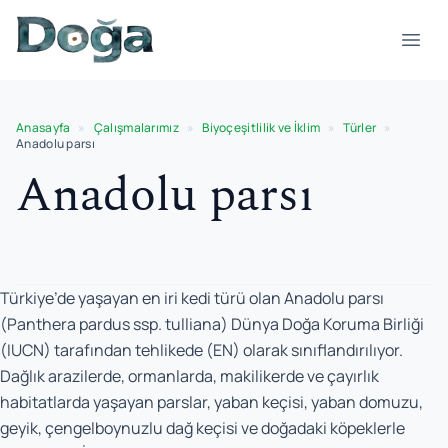
İçeriğe geç
Menü
Anasayfa
»
Çalışmalarımız
»
Biyoçeşitlilik ve İklim
»
Türler
»
Anadolu parsı
Anadolu parsı
Türkiye’de yaşayan en iri kedi türü olan Anadolu parsı
(
Panthera pardus ssp. tulliana
) Dünya Doğa Koruma Birliği
(IUCN) tarafından tehlikede (EN) olarak sınıflandırılıyor.
Dağlık arazilerde, ormanlarda, makilikerde ve çayırlık
habitatlarda yaşayan parslar, yaban keçisi, yaban domuzu,
geyik, çengelboynuzlu dağ keçisi ve doğadaki köpeklerle