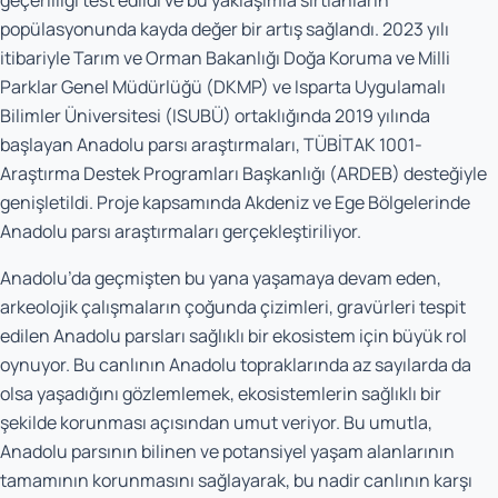
geçerliliği test edildi ve bu yaklaşımla sırtlanların
popülasyonunda kayda değer bir artış sağlandı. 2023 yılı
itibariyle Tarım ve Orman Bakanlığı Doğa Koruma ve Milli
Parklar Genel Müdürlüğü (DKMP) ve Isparta Uygulamalı
Bilimler Üniversitesi (ISUBÜ) ortaklığında 2019 yılında
başlayan Anadolu parsı araştırmaları, TÜBİTAK 1001-
Araştırma Destek Programları Başkanlığı (ARDEB) desteğiyle
genişletildi. Proje kapsamında Akdeniz ve Ege Bölgelerinde
Anadolu parsı araştırmaları gerçekleştiriliyor.
Anadolu’da geçmişten bu yana yaşamaya devam eden,
arkeolojik çalışmaların çoğunda çizimleri, gravürleri tespit
edilen Anadolu parsları sağlıklı bir ekosistem için büyük rol
oynuyor. Bu canlının Anadolu topraklarında az sayılarda da
olsa yaşadığını gözlemlemek, ekosistemlerin sağlıklı bir
şekilde korunması açısından umut veriyor. Bu umutla,
Anadolu parsının bilinen ve potansiyel yaşam alanlarının
tamamının korunmasını sağlayarak, bu nadir canlının karşı