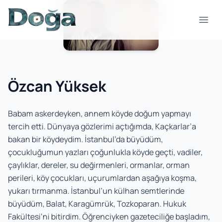
İçeriğe geç
Menü
Özcan Yüksek
Babam askerdeyken, annem köyde doğum yapmayı
tercih etti. Dünyaya gözlerimi açtığımda, Kaçkarlar’a
bakan bir köydeydim. İstanbul’da büyüdüm,
çocukluğumun yazları çoğunlukla köyde geçti, vadiler,
çaylıklar, dereler, su değirmenleri, ormanlar, orman
perileri, köy çocukları, uçurumlardan aşağıya koşma,
yukarı tırmanma. İstanbul’un külhan semtlerinde
büyüdüm, Balat, Karagümrük, Tozkoparan. Hukuk
Fakültesi’ni bitirdim. Öğrenciyken gazeteciliğe başladım,