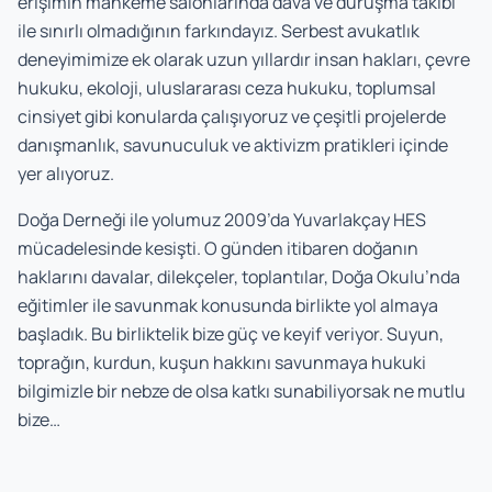
erişimin mahkeme salonlarında dava ve duruşma takibi
ile sınırlı olmadığının farkındayız. Serbest avukatlık
deneyimimize ek olarak uzun yıllardır insan hakları, çevre
hukuku, ekoloji, uluslararası ceza hukuku, toplumsal
cinsiyet gibi konularda çalışıyoruz ve çeşitli projelerde
danışmanlık, savunuculuk ve aktivizm pratikleri içinde
yer alıyoruz.
Doğa Derneği ile yolumuz 2009’da Yuvarlakçay HES
mücadelesinde kesişti. O günden itibaren doğanın
haklarını davalar, dilekçeler, toplantılar, Doğa Okulu’nda
eğitimler ile savunmak konusunda birlikte yol almaya
başladık. Bu birliktelik bize güç ve keyif veriyor. Suyun,
toprağın, kurdun, kuşun hakkını savunmaya hukuki
bilgimizle bir nebze de olsa katkı sunabiliyorsak ne mutlu
bize…