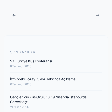
Navigasyon sonrası
←
→
SON YAZILAR
23. Türkiye Kuş Konferansı
8 Temmuz 2026
İzmir’deki Bozayı Olayı Hakkında Açıklama
6 Temmuz 2026
Gençler için Kuş Okulu 18-19 Nisan’da İstanbul’da
Gerçekleşti
21 Nisan 2026