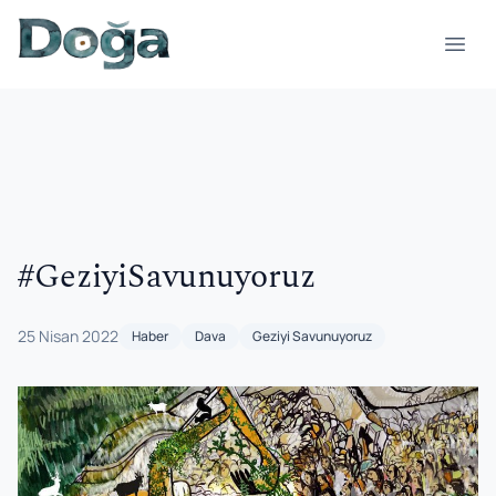
İçeriğe geç
Menü
#GeziyiSavunuyoruz
25 Nisan 2022
Haber
Dava
Geziyi Savunuyoruz