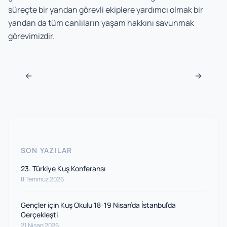
süreçte bir yandan görevli ekiplere yardımcı olmak bir
yandan da tüm canlıların yaşam hakkını savunmak
görevimizdir.
Navigasyon sonrası
←
→
SON YAZILAR
23. Türkiye Kuş Konferansı
8 Temmuz 2026
Gençler için Kuş Okulu 18-19 Nisan’da İstanbul’da
Gerçekleşti
21 Nisan 2026