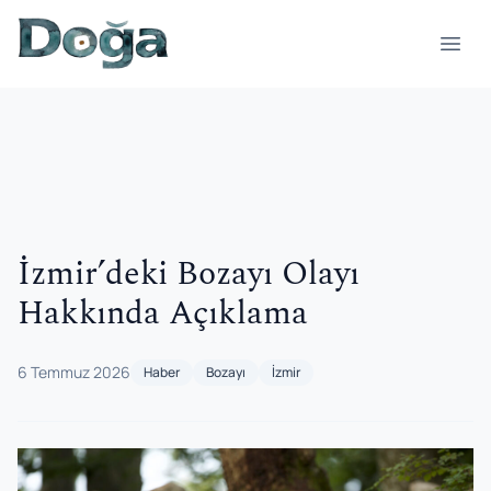
İçeriğe geç
Menü
İzmir’deki Bozayı Olayı
Hakkında Açıklama
6 Temmuz 2026
Haber
Bozayı
İzmir