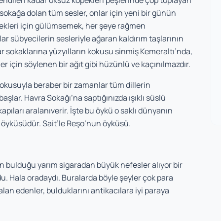
endileri kadar öksüz köpekleri peşlerinde çöp toplayan
r sokağa dolan tüm sesler, onlar için yeni bir günün
ürekleri için gülümsemek, her şeye rağmen
ar sübyecilerin sesleriyle ağaran kaldırım taşlarının
ar sokaklarına yüzyılların kokusu sinmiş Kemeraltı’nda,
er için söylenen bir ağıt gibi hüzünlü ve kaçınılmazdır.
okusuyla beraber bir zamanlar tüm dillerin
başlar. Havra Sokağı’na saptığınızda ışıklı süslü
apıları aralanıverir. İşte bu öykü o saklı dünyanın
 öyküsüdür. Sait’le Reşo’nun öyküsü.
den bulduğu yarım sigaradan büyük nefesler alıyor bir
rdu. Hala oradaydı. Buralarda böyle şeyler çok para
alan edenler, bulduklarını antikacılara iyi paraya