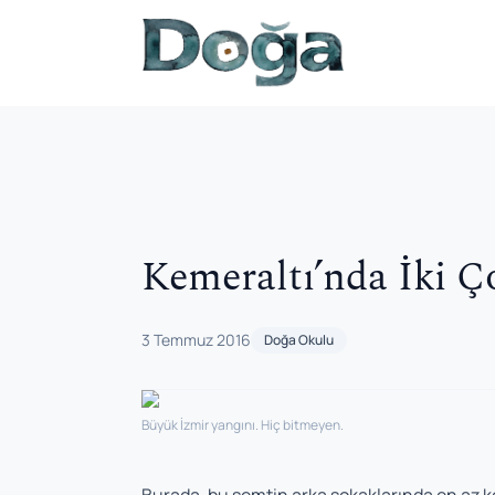
İçeriğe geç
Kemeraltı’nda İki Ç
3 Temmuz 2016
Doğa Okulu
Büyük İzmir yangını. Hiç bitmeyen.