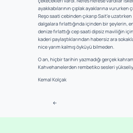
çekecekleri vardı. Nefes nefese vardılar is
ayakkabılarının çıplak ayaklarına vururken çı
Reşo saati cebinden çıkarıp Sait’e uzatırke
dalgalara fırlattığında içinden bir şeylerin, e
denize fırlattığı cep saati dipsiz maviliğin iç
kaderi paylaştıklarından habersiz ara sokakl
nice yarım kalmış öyküyü bilmeden.
O an, hiçbir tarihin yazmadığı gerçek kahra
Kahvehanelerden rembetiko sesleri yükseli
Kemal Kolçak
Navigasyon sonra
←