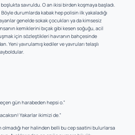
ı boşlukta savruldu. O an ikisi birden koşmaya başladı.
ı. Böyle durumlarda kabak hep polisin ilk yakaladığı
layanlar genelde sokak çocukları ya da kimsesiz
insanın kemiklerini bıçak gibi kesen soğuğu, acil
luşmak için sözleştikleri havranın bahçesinde
. Yeni yavrulamış kediler ve yavruları telaşlı
ayboldular.
 geçen gün harabeden hepsi o.”
acaksın! Yakarlar ikimizi de.”
 olmadığı her halinden belli bu cep saatini bulurlarsa