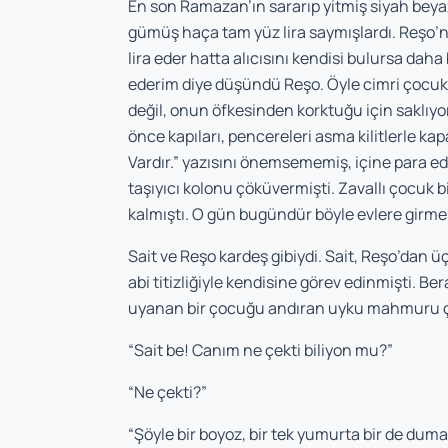
En son Ramazan’ın sararıp yitmiş siyah beya
gümüş haça tam yüz lira saymışlardı. Reşo’n
lira eder hatta alıcısını kendisi bulursa daha
ederim diye düşündü Reşo. Öyle cimri çocuk de
değil, onun öfkesinden korktuğu için saklıyo
önce kapıları, pencereleri asma kilitlerle ka
Vardır.” yazısını önemsememiş, içine para ed
taşıyıcı kolonu çöküvermişti. Zavallı çocuk b
kalmıştı. O gün bugündür böyle evlere girme
Sait ve Reşo kardeş gibiydi. Sait, Reşo’dan
abi titizliğiyle kendisine görev edinmişti. 
uyanan bir çocuğu andıran uyku mahmuru çe
“Sait be! Canım ne çekti biliyon mu?”
“Ne çekti?”
“Şöyle bir boyoz, bir tek yumurta bir de dum