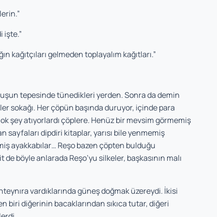
erin.”
 işte.”
ğın kağıtçıları gelmeden toplayalım kağıtları.”
uşun tepesinde tünedikleri yerden. Sonra da demin
ler sokağı. Her çöpün başında duruyor, içinde para
e çok şey atıyorlardı çöplere. Henüz bir mevsim görmemiş
n sayfaları dipdiri kitaplar, yarısı bile yenmemiş
emiş ayakkabılar… Reşo bazen çöpten bulduğu
t de böyle anlarada Reşo’yu silkeler, başkasının malı
nteynıra vardıklarında güneş doğmak üzereydi. İkisi
en biri diğerinin bacaklarından sıkıca tutar, diğeri
erdi.