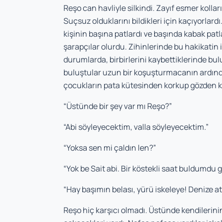
Reşo can havliyle silkindi. Zayıf esmer kollar
Suçsuz olduklarını bildikleri için kaçıyorlard
kişinin başına patlardı ve başında kabak pat
şarapçılar olurdu. Zihinlerinde bu hakikatin 
durumlarda, birbirlerini kaybettiklerinde bu
buluştular uzun bir koşuşturmacanın ardından
çocukların pata kütesinden korkup gözden k
“Üstünde bir şey var mı Reşo?”
“Abi söyleyecektim, valla söyleyecektim.”
“Yoksa sen mi çaldın len?”
“Yok be Sait abi. Bir köstekli saat buldumdu
“Hay başımın belası, yürü iskeleye! Denize at
Reşo hiç karşıcı olmadı. Üstünde kendilerinin