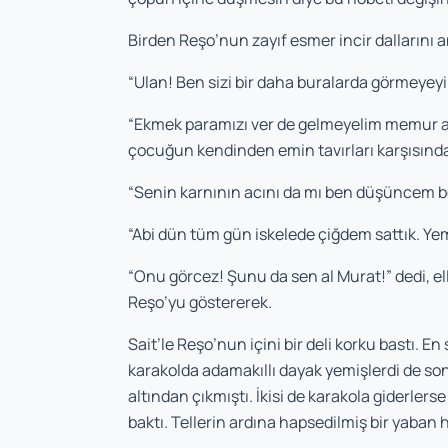
Birden Reşo’nun zayıf esmer incir dallarını a
“Ulan! Ben sizi bir daha buralarda görmeye
“Ekmek paramızı ver de gelmeyelim memur abi.
çocuğun kendinden emin tavırları karşısındak
“Senin karnının acını da mı ben düşüncem be
“Abi dün tüm gün iskelede çiğdem sattık. Yem
“Onu görcez! Şunu da sen al Murat!” dedi, el
Reşo’yu göstererek.
Sait’le Reşo’nun içini bir deli korku bastı. En
karakolda adamakıllı dayak yemişlerdi de son
altından çıkmıştı. İkisi de karakola giderlers
baktı. Tellerin ardına hapsedilmiş bir yaban h