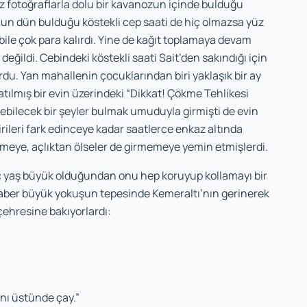
z fotoğraflarla dolu bir kavanozun içinde bulduğu
un dün bulduğu köstekli cep saati de hiç olmazsa yüz
 bile çok para kalırdı. Yine de kağıt toplamaya devam
ğildi. Cebindeki köstekli saati Sait’den sakındığı için
rdu. Yan mahallenin çocuklarından biri yaklaşık bir ay
patılmış bir evin üzerindeki “Dikkat! Çökme Tehlikesi
ebilecek bir şeyler bulmak umuduyla girmişti de evin
irileri fark edinceye kadar saatlerce enkaz altında
meye, açlıktan ölseler de girmemeye yemin etmişlerdi.
 üç yaş büyük olduğundan onu hep koruyup kollamayı bir
Beraber büyük yokuşun tepesinde Kemeraltı’nın gerinerek
hresine bakıyorlardı:
anı üstünde çay.”