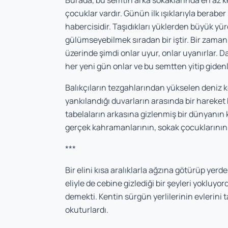
Burada, bu semtin arka sokaklarında en az k
çocuklar vardır. Günün ilk ışıklarıyla berabe
habercisidir. Taşıdıkları yüklerden büyük y
gülümseyebilmek sıradan bir iştir. Bir zamanl
üzerinde şimdi onlar uyur, onlar uyanırlar. D
her yeni gün onlar ve bu semtten yitip gidenl
Balıkçıların tezgahlarından yükselen deniz k
yankılandığı duvarların arasında bir hareket 
tabelaların arkasına gizlenmiş bir dünyanın k
gerçek kahramanlarının, sokak çocuklarının
***
Bir elini kısa aralıklarla ağzına götürüp yer
eliyle de cebine gizlediği bir şeyleri yokluyo
demekti. Kentin sürgün yerlilerinin evlerini t
okuturlardı.