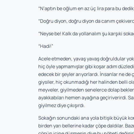
“N’aptın be oğlum en az üç lira para bu dedikl
“Doğru diyon, doğru diyon da canım çekiverdi
“Neyse be! Kalk da yollanalım şu karşıki soka
“Hadi!”
Acele etmeden, yavaş yavaş doğruldular yok
hiç öyle yapmamışlar gibi koşar adım düzledi
edecek bir şeyler arıyorlardı. İnsanlar ne d
giysiler, hiç okunmadığı her halinden belli ola
meyveler, giyilmeden senelerce dolap bekl
ayakkabıları hemen ayağına geçiriverirdi. Sai
giyilmez diye çıkışırdı.
Sokağın sonundaki ana yola bitişik büyük ko
birden yarı bellerine kadar çöpe daldılar. Baz
çöpün içine düşmesin diye bu nöbeti değişirl