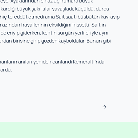
keleye. Ayaklarından en az üç numara büyük
kardığı büyük şakırtılar yavaşladı, küçüldü, durdu.
n hiç tereddüt etmedi ama Sait saati büsbütün kavrayıp
n azından hayallerinin eksildiğini hissetti. Sait’in
inde eriyip giderken, kentin sürgün yerlileriyle aynı
ardan birisine girip gözden kayboldular. Bunun gibi
manların anıları yeniden canlandı Kemeraltı’nda.
yordu.
sı
→