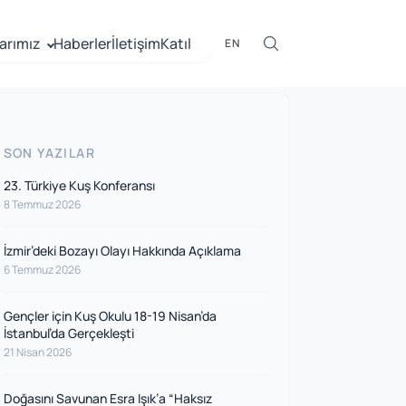
arımız
Haberler
İletişim
Katıl
EN
SON YAZILAR
23. Türkiye Kuş Konferansı
8 Temmuz 2026
İzmir’deki Bozayı Olayı Hakkında Açıklama
6 Temmuz 2026
Gençler için Kuş Okulu 18-19 Nisan’da
İstanbul’da Gerçekleşti
21 Nisan 2026
Doğasını Savunan Esra Işık’a “Haksız