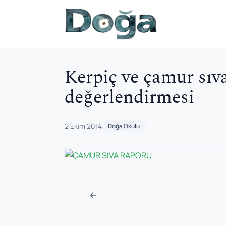
İçeriğe geç
Kerpiç ve çamur sı
değerlendirmesi
2 Ekim 2014
Doğa Okulu
Navigasyon sonra
←