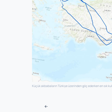
Küçük akbabaların Türkiye üzerinden göç ederken en sık kul
Navigasyon sonra
←