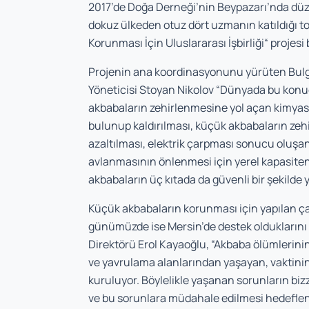
2017’de Doğa Derneği’nin Beypazarı’nda düz
dokuz ülkeden otuz dört uzmanın katıldığı to
Korunması İçin Uluslararası İşbirliği“ projesi 
Projenin ana koordinasyonunu yürüten Bulg
Yöneticisi Stoyan Nikolov “Dünyada bu konud
akbabaların zehirlenmesine yol açan kimyasa
bulunup kaldırılması, küçük akbabaların zehi
azaltılması, elektrik çarpması sonucu oluşa
avlanmasının önlenmesi için yerel kapasitenin
akbabaların üç kıtada da güvenli bir şekilde
Küçük akbabaların korunması için yapılan ç
günümüzde ise Mersin’de destek olduklarını b
Direktörü Erol Kayaoğlu, “Akbaba ölümlerini
ve yavrulama alanlarından yaşayan, vaktini
kuruluyor. Böylelikle yaşanan sorunların bizz
ve bu sorunlara müdahale edilmesi hedefleni