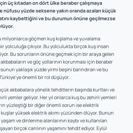
için üç kıtadan on dört ülke beraber çalışmaya
inde nüfusu yüzde seksene yakın oranda azalan küçük
atını kaybettiğini ve bu durumun önüne geçilmezse
ylüyor.
ğu milyonlarca göçmen kuş kışlama ve yuvalama
bir yolculuğa çıkıyor. Bu yolculukta birçok kuş insan
iyor. Bu sorunların önüne geçmek için bir araya gelen
 akbabaların ve göç yollarının korunması için beraber
unun yaklaşık yüzde yirmi beşini barındıran ve bu
rkiye’ye önemli bir rol düşüyor.
üçük akbabalara yönelik tehditlerin başında kurtları ve
rli yemler geliyor. Her yıl onlarca kuş bu zehirli yemleri
n yüzleştiği bir diğer önemli sorun ise elektrik
an kuşlar yüksek elektrik akımı yüzünden ölüyor. Bunun
yaşam ve dinlenme alanlarının kaybı ve kullanılan
aşayan birçok canlının yaşamını tehdit ediyor. Eylül