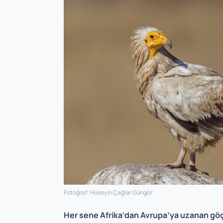
Fotoğraf: Hüseyin Çağlar Güngör
Her sene Afrika’dan Avrupa’ya uzanan göç 