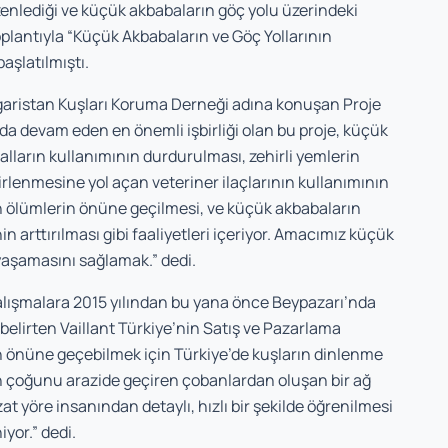
enlediği ve küçük akbabaların göç yolu üzerindeki
plantıyla “Küçük Akbabaların ve Göç Yollarının
başlatılmıştı.
aristan Kuşları Koruma Derneği adına konuşan Proje
a devam eden en önemli işbirliği olan bu proje, küçük
lların kullanımının durdurulması, zehirli yemlerin
rlenmesine yol açan veteriner ilaçlarının kullanımının
n ölümlerin önüne geçilmesi, ve küçük akbabaların
 arttırılması gibi faaliyetleri içeriyor. Amacımız küçük
 yaşamasını sağlamak.” dedi.
alışmalara 2015 yılından bu yana önce Beypazarı’nda
elirten Vaillant Türkiye’nin Satış ve Pazarlama
n önüne geçebilmek için Türkiye’de kuşların dinlenme
n çoğunu arazide geçiren çobanlardan oluşan bir ağ
at yöre insanından detaylı, hızlı bir şekilde öğrenilmesi
yor.” dedi.