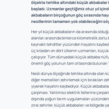
ölçekte tehlike altındaki küçük akbabalar 
başladı. Uzmanlar geçtiğimiz otuz yıl iç
akbabaların birçoğunun göç sırasında hay
nesillerinin tamamen yok olabileceğini sö
Her yıl küçük akbabaların da arasında oldu
alanları arasında binlerce kilometrelik zorlu 
kaynaklı tehditler yüzünden hayatını kaybed
üç kıtadan on dört ülkenin uzmanları, küçük
çalışıyor. Tüm dünyadaki küçük akbaba nüfus
önemli göç yolunun tam ortasında bulunan Tü
Nesli dünya ölçeğinde tehlike altında olan k
diğer memelileri zehirlemek için bırakılan zehi
yiyerek hayatını kaybediyor. Küçük akbabaları
çarpması. Yalıtımsız elektrik tellerine çarp
dışında yoğun tarım uygulamaları yüzünden 
zirai zehirler, küçük akbabaları ve bölgede y