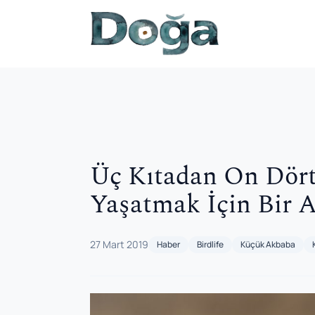
İçeriğe geç
Üç Kıtadan On Dört
Yaşatmak İçin Bir 
27 Mart 2019
Haber
Birdlife
Küçük Akbaba