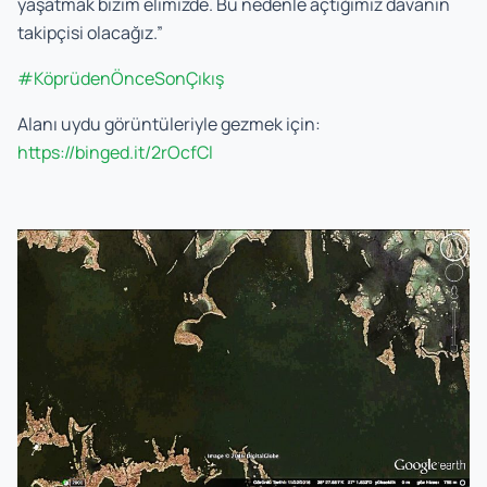
yaşatmak bizim elimizde. Bu nedenle açtığımız davanın
takipçisi olacağız.”
#KöprüdenÖnceSonÇıkış
Alanı uydu görüntüleriyle gezmek için:
https://binged.it/2rOcfCl