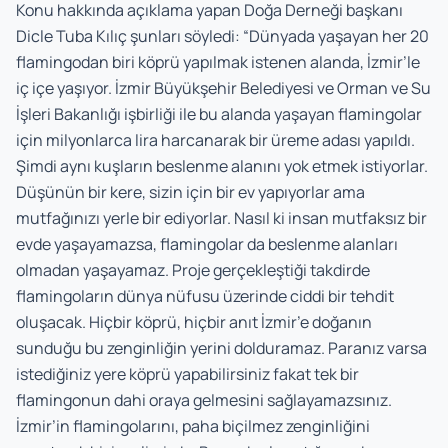
Konu hakkında açıklama yapan Doğa Derneği başkanı
Dicle Tuba Kılıç şunları söyledi: “Dünyada yaşayan her 20
flamingodan biri köprü yapılmak istenen alanda, İzmir’le
iç içe yaşıyor. İzmir Büyükşehir Belediyesi ve Orman ve Su
İşleri Bakanlığı işbirliği ile bu alanda yaşayan flamingolar
için milyonlarca lira harcanarak bir üreme adası yapıldı.
Şimdi aynı kuşların beslenme alanını yok etmek istiyorlar.
Düşünün bir kere, sizin için bir ev yapıyorlar ama
mutfağınızı yerle bir ediyorlar. Nasıl ki insan mutfaksız bir
evde yaşayamazsa, flamingolar da beslenme alanları
olmadan yaşayamaz. Proje gerçekleştiği takdirde
flamingoların dünya nüfusu üzerinde ciddi bir tehdit
oluşacak. Hiçbir köprü, hiçbir anıt İzmir’e doğanın
sunduğu bu zenginliğin yerini dolduramaz. Paranız varsa
istediğiniz yere köprü yapabilirsiniz fakat tek bir
flamingonun dahi oraya gelmesini sağlayamazsınız.
İzmir’in flamingolarını, paha biçilmez zenginliğini