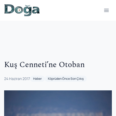
İçeriğe geç
Menü
Kuş Cenneti’ne Otoban
24 Haziran 2017
Haber
Köprüden Önce Son Çıkış