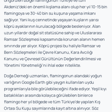
öngörülen bölge flamingonun Türkiye ve tüm
Akdeniz’deki en önemli kışlama alanı olup her yıl 10-15 bin
flamingoya ve 30-40 bin su kuşuna yaşama imkanı
sağlıyor. Yani kuş cennetinde yaşayan kuşların yarısı
köprü ayaklarının kurulacağı bölgede besleniyor. Alan
uzun yıllardır doğal sit statüsüne sahip ve Uluslararası
Ramsar Sözleşmesi kapsamında korunan alanın hemen
sınırında yer alıyor. Köprü projesi bu haliyle Ramsar ve
Bern Sözleşmeleri ile Çevre Kanunu, Kara Avcılığı
Kanunu ve Çevresel Gürültünün Değerlendirilmesi ve
Yönetimi Yönetmeliği’ni ihlal eder nitelikte.
Doğa Derneği uzmanları, flamingonun alandaki yoğun
varlığının Google Earth gibi yaygın kullanılan uydu
programlarıyla bile görülebileceğini ifade ediyor. Yeşil kıyı
bataklıkları arasında kolayca görülebilen binlerce
flamingo her yıl bölgede ve tüm Türkiye’de yapılan Kış
Ortası Su Kuşu sayımlarında kayıt altına alınıyor. Söz