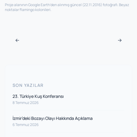
Proje alanının Google Earth’den alınmış güncel (22.11.2016) fotoğrafı. Beyaz
noktalar flamingo kolonileri.
Navigasyon sonrası
←
→
SON YAZILAR
23. Türkiye Kuş Konferansı
8 Temmuz 2026
İzmir’deki Bozayı Olayı Hakkında Açıklama
6 Temmuz 2026