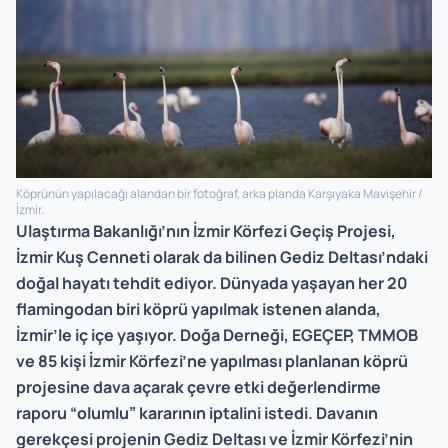
Köprünün yapılacağı alandan bir fotoğraf, arka planda Karşıyaka Mavişehir /
İzmir.
Ulaştırma Bakanlığı’nın İzmir Körfezi Geçiş Projesi,
İzmir Kuş Cenneti olarak da bilinen Gediz Deltası’ndaki
doğal hayatı tehdit ediyor. Dünyada yaşayan her 20
flamingodan biri köprü yapılmak istenen alanda,
İzmir’le iç içe yaşıyor. Doğa Derneği, EGEÇEP, TMMOB
ve 85 kişi İzmir Körfezi’ne yapılması planlanan köprü
projesine dava açarak çevre etki değerlendirme
raporu “olumlu” kararının iptalini istedi. Davanın
gerekçesi projenin Gediz Deltası ve İzmir Körfezi’nin