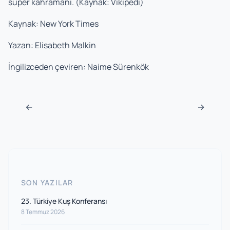
süper kahramanı. (Kaynak: Vikipedi)
Kaynak: New York Times
Yazan: Elisabeth Malkin
İngilizceden çeviren: Naime Sürenkök
Navigasyon sonrası
←
→
SON YAZILAR
23. Türkiye Kuş Konferansı
8 Temmuz 2026