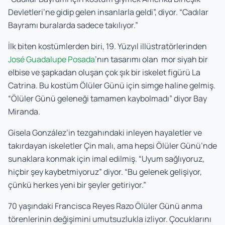
Devletleri’ne gidip gelen insanlarla geldi”, diyor. “Cadılar
Bayramı buralarda sadece takılıyor.”
İlk biten kostümlerden biri, 19. Yüzyıl illüstratörlerinden
José Guadalupe Posada
’nın tasarımı olan mor siyah bir
elbise ve şapkadan oluşan çok şık bir iskelet figürü La
Catrina. Bu kostüm Ölüler Günü için simge haline gelmiş.
“Ölüler Günü geleneği tamamen kaybolmadı” diyor Bay
Miranda.
Gisela González’in tezgahındaki inleyen hayaletler ve
takırdayan iskeletler Çin malı, ama hepsi Ölüler Günü’nde
sunaklara konmak için imal edilmiş. “Uyum sağlıyoruz,
hiçbir şey kaybetmiyoruz” diyor. “Bu gelenek gelişiyor,
çünkü herkes yeni bir şeyler getiriyor.”
70 yaşındaki Francisca Reyes Razo Ölüler Günü anma
törenlerinin değişimini umutsuzlukla izliyor. Çocuklarını