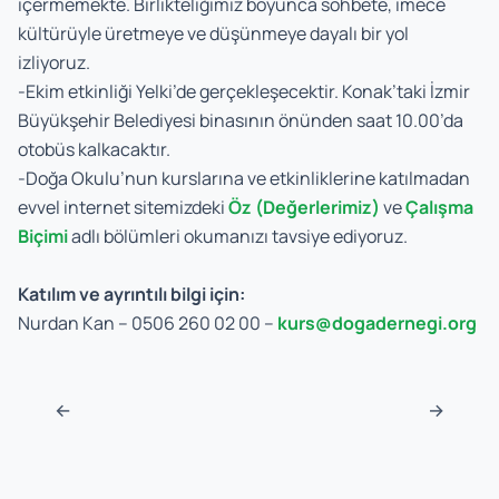
içermemekte. Birlikteliğimiz boyunca sohbete, imece
kültürüyle üretmeye ve düşünmeye dayalı bir yol
izliyoruz.
-Ekim etkinliği Yelki’de gerçekleşecektir. Konak’taki İzmir
Büyükşehir Belediyesi binasının önünden saat 10.00’da
otobüs kalkacaktır.
-Doğa Okulu’nun kurslarına ve etkinliklerine katılmadan
evvel internet sitemizdeki
Öz (Değerlerimiz)
ve
Çalışma
Biçimi
adlı bölümleri okumanızı tavsiye ediyoruz.
Katılım ve ayrıntılı bilgi için:
Nurdan Kan – 0506 260 02 00 –
kurs@dogadernegi.org
Navigasyon sonrası
←
→