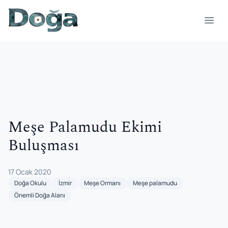
İçeriğe geç
Menü
Meşe Palamudu Ekimi
Buluşması
17 Ocak 2020
Doğa Okulu
İzmir
Meşe Ormanı
Meşe palamudu
Önemli Doğa Alanı