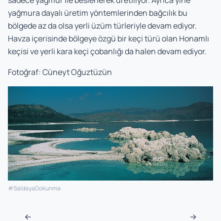
sadece yağmur ile beslenerek üretiliyor. Ayrıca yine
yağmura dayalı üretim yöntemlerinden bağcılık bu
bölgede az da olsa yerli üzüm türleriyle devam ediyor.
Havza içerisinde bölgeye özgü bir keçi türü olan Honamlı
keçisi ve yerli kara keçi çobanlığı da halen devam ediyor.
Fotoğraf:
Cüneyt Oğuztüzün
#SaldayaDokunma
Navigasyon sonrası
←
→