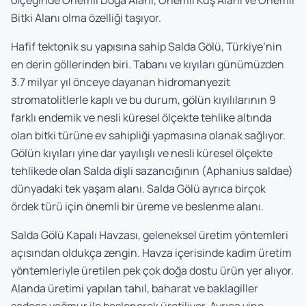
ölçeğinde Önemli Doğa Alanı, Önemli Kuş Alanı ve Önemli
Bitki Alanı olma özelliği taşıyor.
Hafif tektonik su yapısına sahip Salda Gölü, Türkiye’nin
en derin göllerinden biri. Tabanı ve kıyıları günümüzden
3.7 milyar yıl önceye dayanan hidromanyezit
stromatolitlerle kaplı ve bu durum, gölün kıyılılarının 9
farklı endemik ve nesli küresel ölçekte tehlike altında
olan bitki türüne ev sahipliği yapmasına olanak sağlıyor.
Gölün kıyıları yine dar yayılışlı ve nesli küresel ölçekte
tehlikede olan Salda dişli sazancığının (Aphanius saldae)
dünyadaki tek yaşam alanı. Salda Gölü ayrıca birçok
ördek türü için önemli bir üreme ve beslenme alanı.
Salda Gölü Kapalı Havzası, geleneksel üretim yöntemleri
açısından oldukça zengin. Havza içerisinde kadim üretim
yöntemleriyle üretilen pek çok doğa dostu ürün yer alıyor.
Alanda üretimi yapılan tahıl, baharat ve baklagiller