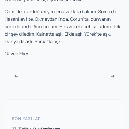
Cami’de oturduğum yerden uzaklara baktım. Soma’da,
Hasankeyf’te, Okmeydanı’nda, Çoruh’ta, dünyanın
sokaklarında. Acı gördüm. Hırs ve rekabeti soludum. Tek
bir şey diledim. Kainatta aşk. El’de aşk. Yürek’te aşk.
Dünya’da aşk. Soma’da aşk.
Güven Eken
Navigasyon sonrası
←
→
SON YAZILAR
23. Türkiye Kuş Konferansı