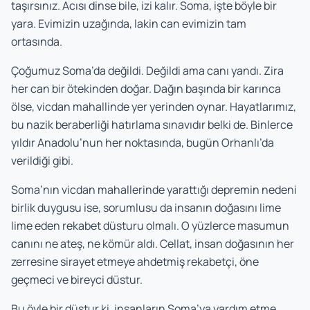
taşırsınız. Acısı dinse bile, izi kalır. Soma, işte böyle bir
yara. Evimizin uzağında, lakin can evimizin tam
ortasında.
Çoğumuz Soma’da değildi. Değildi ama canı yandı. Zira
her can bir ötekinden doğar. Dağın başında bir karınca
ölse, vicdan mahallinde yer yerinden oynar. Hayatlarımız,
bu nazik beraberliği hatırlama sınavıdır belki de. Binlerce
yıldır Anadolu’nun her noktasında, bugün Orhanlı’da
verildiği gibi.
Soma’nın vicdan mahallerinde yarattığı depremin nedeni
birlik duygusu ise, sorumlusu da insanın doğasını lime
lime eden rekabet düsturu olmalı. O yüzlerce masumun
canını ne ateş, ne kömür aldı. Cellat, insan doğasının her
zerresine sirayet etmeye ahdetmiş rekabetçi, öne
geçmeci ve bireyci düstur.
Bu öyle bir düstur ki, insanların Soma’ya yardım etme