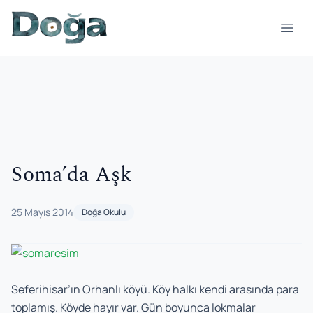
İçeriğe geç
Menü
Soma’da Aşk
25 Mayıs 2014
Doğa Okulu
Seferihisar’ın Orhanlı köyü. Köy halkı kendi arasında para
toplamış. Köyde hayır var. Gün boyunca lokmalar