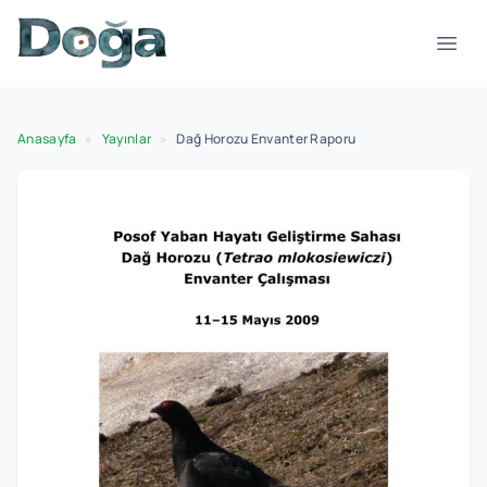
İçeriğe geç
Menü
Anasayfa
»
Yayınlar
»
Dağ Horozu Envanter Raporu