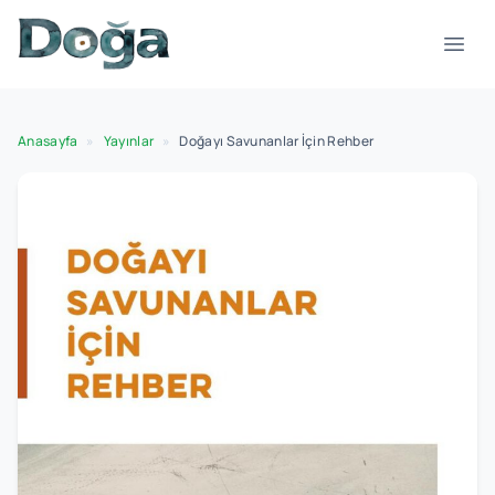
İçeriğe geç
Menü
Anasayfa
»
Yayınlar
»
Doğayı Savunanlar İçin Rehber