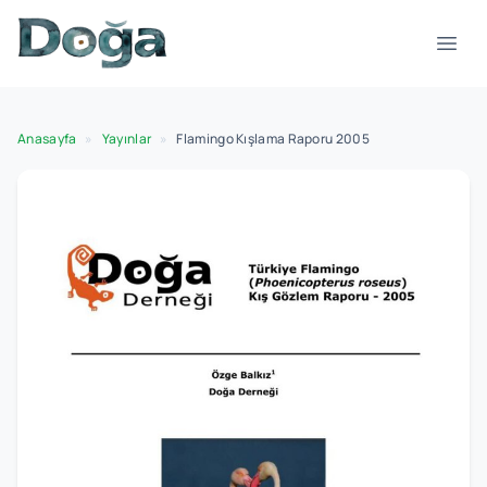
İçeriğe geç
Menü
Anasayfa
»
Yayınlar
»
Flamingo Kışlama Raporu 2005