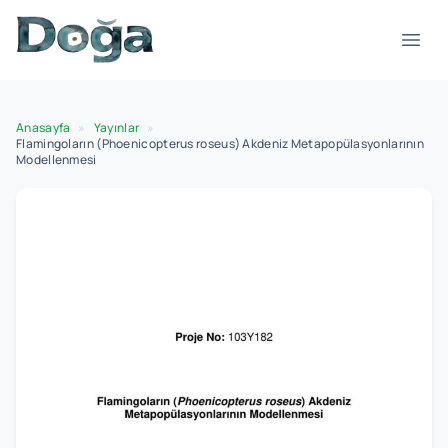
İçeriğe geç
Menü
Anasayfa
»
Yayınlar
»
Flamingoların (Phoenicopterus roseus) Akdeniz Metapopülasyonlarının
Modellenmesi