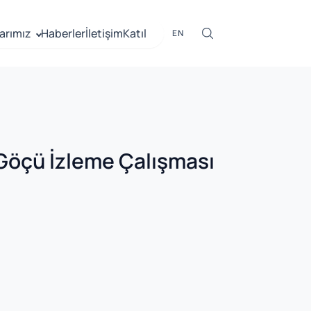
arımız
Haberler
İletişim
Katıl
EN
 Göçü İzleme Çalışması