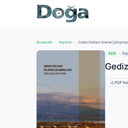
İçeriğe geç
Anasayfa
»
Yayınlar
»
Gediz Deltası İzleme Çalışmal
2021
Rap
Gediz
PDF İnd