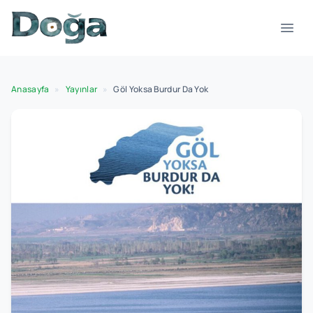
İçeriğe geç
Menü
Anasayfa
»
Yayınlar
»
Göl Yoksa Burdur Da Yok