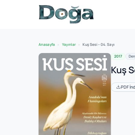
İçeriğe geç
Anasayfa
»
Yayınlar
»
Kuş Sesi – 04. Sayı
2017
Der
Kuş S
PDF İnd