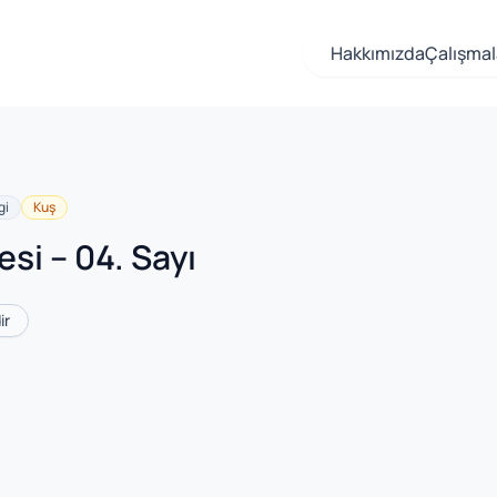
Hakkımızda
Çalışmal
gi
Kuş
esi – 04. Sayı
ir