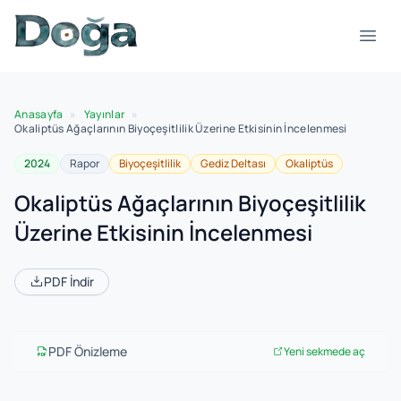
İçeriğe geç
Menü
Anasayfa
»
Yayınlar
»
Okaliptüs Ağaçlarının Biyoçeşitlilik Üzerine Etkisinin İncelenmesi
2024
Rapor
Biyoçeşitlilik
Gediz Deltası
Okaliptüs
Okaliptüs Ağaçlarının Biyoçeşitlilik
Üzerine Etkisinin İncelenmesi
PDF İndir
PDF Önizleme
Yeni sekmede aç