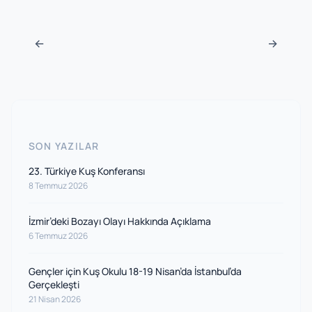
Navigasyon sonrası
←
→
SON YAZILAR
23. Türkiye Kuş Konferansı
8 Temmuz 2026
İzmir’deki Bozayı Olayı Hakkında Açıklama
6 Temmuz 2026
Gençler için Kuş Okulu 18-19 Nisan’da İstanbul’da
Gerçekleşti
21 Nisan 2026