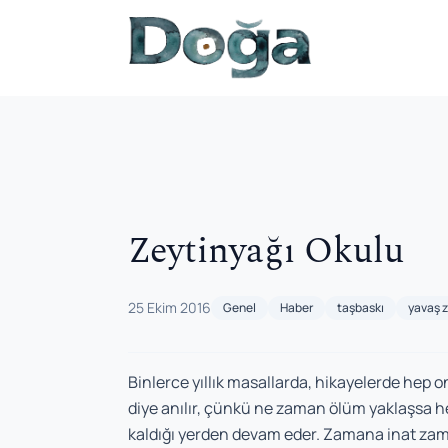
İçeriğe geç
Zeytinyağı Okulu
25 Ekim 2016
Genel
Haber
taşbaskı
yavaş z
Binlerce yıllık masallarda, hikayelerde hep o
diye anılır, çünkü ne zaman ölüm yaklaşsa h
kaldığı yerden devam eder. Zamana inat zaman