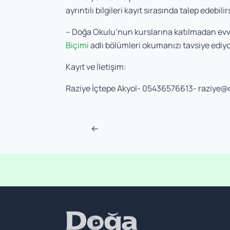
ayrıntılı bilgileri kayıt sırasında talep edebilir
– Doğa Okulu’nun kurslarına katılmadan evv
Biçimi
adlı bölümleri okumanızı tavsiye ediy
Kayıt ve İletişim:
Raziye İçtepe Akyol- 05436576613-
raziye@
Navigasyon sonra
←