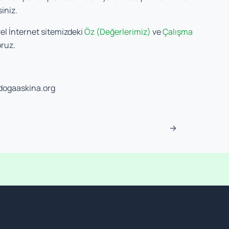
siniz.
el İnternet sitemizdeki
Öz (Değerlerimiz)
v
e
Çalışma
oruz.
dogaaskina.org
sı
→