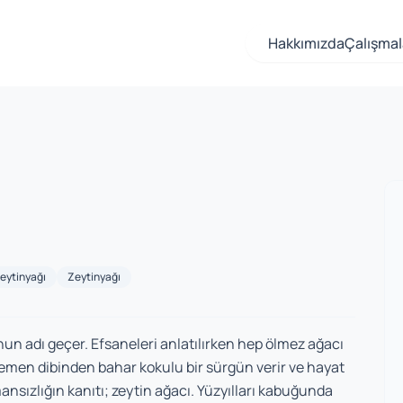
Hakkımızda
Çalışmal
eytinyağı
Zeytinyağı
nun adı geçer. Efsaneleri anlatılırken hep ölmez ağacı
emen dibinden bahar kokulu bir sürgün verir ve hayat
sızlığın kanıtı; zeytin ağacı. Yüzyılları kabuğunda