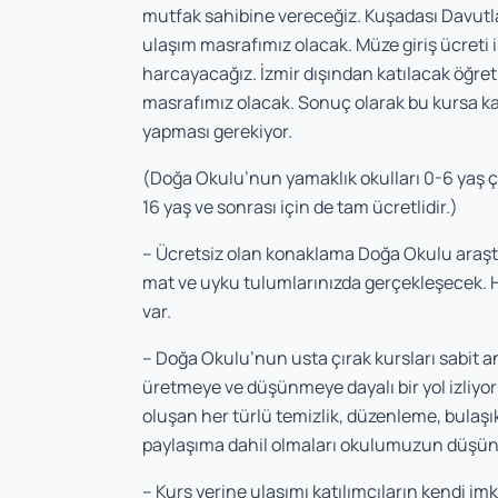
mutfak sahibine vereceğiz. Kuşadası Davutla
ulaşım masrafımız olacak. Müze giriş ücreti is
harcayacağız. İzmir dışından katılacak öğretic
masrafımız olacak. Sonuç olarak bu kursa ka
yapması gerekiyor.
(Doğa Okulu’nun yamaklık okulları 0-6 yaş çocu
16 yaş ve sonrası için de tam ücretlidir.)
– Ücretsiz olan konaklama Doğa Okulu araşt
mat ve uyku tulumlarınızda gerçekleşecek. 
var.
– Doğa Okulu’nun usta çırak kursları sabit a
üretmeye ve düşünmeye dayalı bir yol izliyor
oluşan her türlü temizlik, düzenleme, bulaşık
paylaşıma dahil olmaları okulumuzun düşünme
– Kurs yerine ulaşımı katılımcıların kendi im