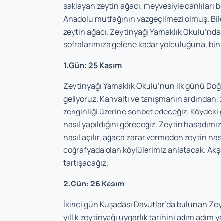
saklayan zeytin ağacı, meyvesiyle canlıları be
Anadolu mutfağının vazgeçilmezi olmuş. Bilg
zeytin ağacı. Zeytinyağı Yamaklık Okulu’nda
sofralarımıza gelene kadar yolculuğuna, binl
1.Gün: 25 Kasım
Zeytinyağı Yamaklık Okulu’nun ilk günü Doğa
geliyoruz. Kahvaltı ve tanışmanın ardından, ze
zenginliği üzerine sohbet edeceğiz. Köydeki 
nasıl yapıldığını göreceğiz. Zeytin hasadım
nasıl açılır, ağaca zarar vermeden zeytin nasıl
coğrafyada olan köylülerimiz anlatacak. Ak
tartışacağız.
2.Gün: 26 Kasım
İkinci gün Kuşadası Davutlar’da bulunan Zey
yıllık zeytinyağı uygarlık tarihini adım a