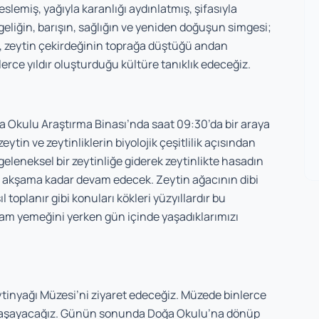
slemiş, yağıyla karanlığı aydınlatmış, şifasıyla
eliğin, barışın, sağlığın ve yeniden doğuşun simgesi;
, zeytin çekirdeğinin toprağa düştüğü andan
erce yıldır oluşturduğu kültüre tanıklık edeceğiz.
 Okulu Araştırma Binası’nda saat 09:30’da bir araya
ytin ve zeytinliklerin biyolojik çeşitlilik açısından
geleneksel bir zeytinliğe giderek zeytinlikte hasadın
ız akşama kadar devam edecek. Zeytin ağacının dibi
 toplanır gibi konuları kökleri yüzyıllardır bu
şam yemeğini yerken gün içinde yaşadıklarımızı
tinyağı Müzesi’ni ziyaret edeceğiz. Müzede binlerce
dım yaşayacağız. Günün sonunda Doğa Okulu’na dönüp