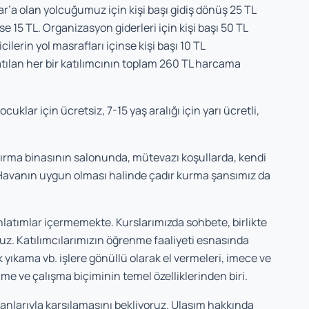
r’a olan yolcuğumuz için kişi başı gidiş dönüş 25 TL
e 15 TL. Organizasyon giderleri için kişi başı 50 TL
ilerin yol masrafları içinse kişi başı 10 TL
tılan her bir katılımcının toplam 260 TL harcama
klar için ücretsiz, 7-15 yaş aralığı için yarı ücretli,
ırma binasının salonunda, mütevazı koşullarda, kendi
Havanın uygun olması halinde çadır kurma şansımız da
nlatımlar içermemekte. Kurslarımızda sohbete, birlikte
uz. Katılımcılarımızın öğrenme faaliyeti esnasında
 yıkama vb. işlere gönüllü olarak el vermeleri, imece ve
 ve çalışma biçiminin temel özelliklerinden biri.
kanlarıyla karşılamasını bekliyoruz. Ulaşım hakkında