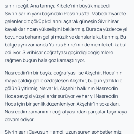
sınırlı değil. Ana tanrıça Kibele’nin büyük mabedi
Sivrihisar’ın yanı başındaki Pessinus’ta. Mabedi ziyarete
gelenler diz çöküp kollarını açarak güneşin Sivrihisar
kayalıklarından yükselişini beklermiş. Burada yüzlerce yıl
boyunca baharın gelişi müzik ve danslarla kutlanmış. Bu
bölge aynı zamanda Yunus Emre’nin de memleketi kabul
ediliyor. Sivrihisar coğrafyası geçirdiği değişimlere
rağmen bugün hala göz kamaştırıyor.
Nasreddin’in bir başka coğrafyası ise Akşehir. Hoca’nın
maya çaldığı gölle özdeşleşen Akşehir, bugün yazık ki o
gölünü yitirmiş. Ne var ki, Akşehir halkının Nasreddin
Hoca sevgisi yüzyıllardır sürüyor ve her yıl Nasreddin
Hoca için bir şenlik düzenleniyor. Akşehir’in sokakları,
Nasreddin zamanının coğrafyasından parçalar taşımaya
devam ediyor.
Sivrihisarlı Çavuşun Hamdi, uzun süren sohbetlerimiz