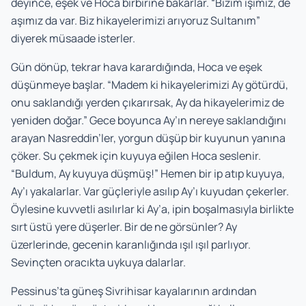
deyince, eşek ve Hoca birbirine bakarlar. “Bizim işimiz, de
aşımız da var. Biz hikayelerimizi arıyoruz Sultanım”
diyerek müsaade isterler.
Gün dönüp, tekrar hava karardığında, Hoca ve eşek
düşünmeye başlar. “Madem ki hikayelerimizi Ay götürdü,
onu saklandığı yerden çıkarırsak, Ay da hikayelerimiz de
yeniden doğar.” Gece boyunca Ay’ın nereye saklandığını
arayan Nasreddin’ler, yorgun düşüp bir kuyunun yanına
çöker. Su çekmek için kuyuya eğilen Hoca seslenir.
“Buldum, Ay kuyuya düşmüş!” Hemen bir ip atıp kuyuya,
Ay’ı yakalarlar. Var güçleriyle asılıp Ay’ı kuyudan çekerler.
Öylesine kuvvetli asılırlar ki Ay’a, ipin boşalmasıyla birlikte
sırt üstü yere düşerler. Bir de ne görsünler? Ay
üzerlerinde, gecenin karanlığında ışıl ışıl parlıyor.
Sevinçten oracıkta uykuya dalarlar.
Pessinus’ta güneş Sivrihisar kayalarının ardından