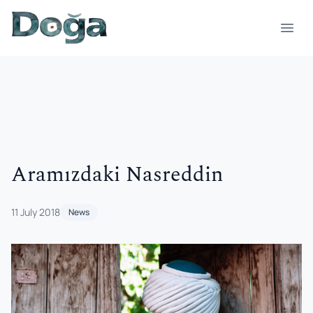
Skip to content
Open
Aramızdaki Nasreddin
11 July 2018
News