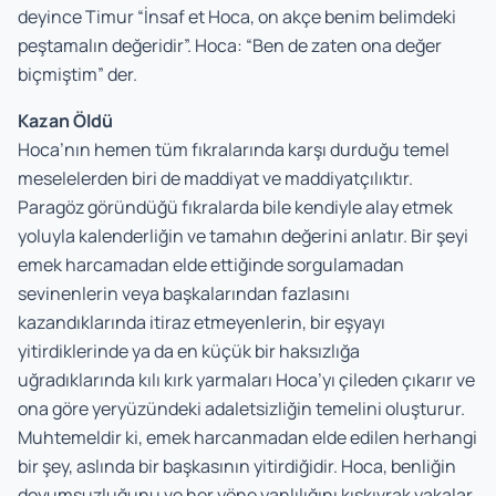
deyince Timur “İnsaf et Hoca, on akçe benim belimdeki
peştamalın değeridir”. Hoca: “Ben de zaten ona değer
biçmiştim” der.
Kazan Öldü
Hoca’nın hemen tüm fıkralarında karşı durduğu temel
meselelerden biri de maddiyat ve maddiyatçılıktır.
Paragöz göründüğü fıkralarda bile kendiyle alay etmek
yoluyla kalenderliğin ve tamahın değerini anlatır. Bir şeyi
emek harcamadan elde ettiğinde sorgulamadan
sevinenlerin veya başkalarından fazlasını
kazandıklarında itiraz etmeyenlerin, bir eşyayı
yitirdiklerinde ya da en küçük bir haksızlığa
uğradıklarında kılı kırk yarmaları Hoca’yı çileden çıkarır ve
ona göre yeryüzündeki adaletsizliğin temelini oluşturur.
Muhtemeldir ki, emek harcanmadan elde edilen herhangi
bir şey, aslında bir başkasının yitirdiğidir. Hoca, benliğin
doyumsuzluğunu ve her yöne yanlılığını kıskıvrak yakalar