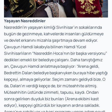
Yaşayan Nasreddinler
Nasreddin’in yaşayan kimliği Sivrihisar’ın sokaklarında
bugün de gezinmeye, kahvelerde insanları güldürmeye
ve devlet erkanını mizahla şaşırtmaya devam ediyor.
Çavuşun Hamdi lakabıyla bilinen Hamdi Yücel
Sivrihisarlıların “Nasreddin Hoca’nın bir başka versiyonu”
dedikleri emekli bir belediye çalışanı. Daha tanıştığımız
an, Çavuşun Hamdi anlatmaya başlıyor: “Arena geldi,
Bedrettin Dalan belediye başkanıyken buraya hibe yaptığı
kepçeyi, almaya geliyorlar. Seçim zamanı geldiydi bize. O
da, Dalan’ın verdiği kepçe de, bir müteahhite aitmiş.
Müteahhitin üstünde zimmeti, tapusu, kaydı. Ondan
sonra gelirken duyduk biz bunları (Arena ekibini kast
ediyor), kepçeyi götürdük bir kayanın ardına sakladık.
Arena’nın sahibi var ya hani programı yapan adam neydi