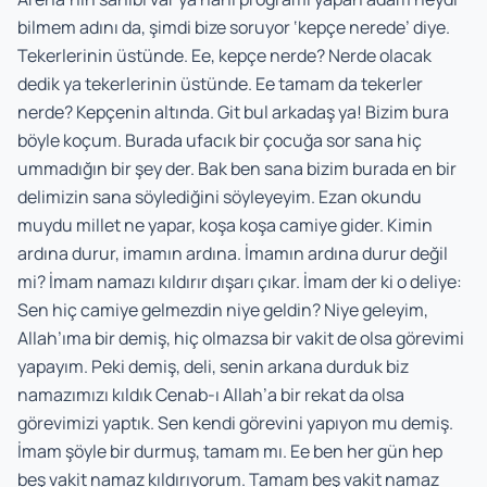
bilmem adını da, şimdi bize soruyor ‘kepçe nerede’ diye.
Tekerlerinin üstünde. Ee, kepçe nerde? Nerde olacak
dedik ya tekerlerinin üstünde. Ee tamam da tekerler
nerde? Kepçenin altında. Git bul arkadaş ya! Bizim bura
böyle koçum. Burada ufacık bir çocuğa sor sana hiç
ummadığın bir şey der. Bak ben sana bizim burada en bir
delimizin sana söylediğini söyleyeyim. Ezan okundu
muydu millet ne yapar, koşa koşa camiye gider. Kimin
ardına durur, imamın ardına. İmamın ardına durur değil
mi? İmam namazı kıldırır dışarı çıkar. İmam der ki o deliye:
Sen hiç camiye gelmezdin niye geldin? Niye geleyim,
Allah’ıma bir demiş, hiç olmazsa bir vakit de olsa görevimi
yapayım. Peki demiş, deli, senin arkana durduk biz
namazımızı kıldık Cenab-ı Allah’a bir rekat da olsa
görevimizi yaptık. Sen kendi görevini yapıyon mu demiş.
İmam şöyle bir durmuş, tamam mı. Ee ben her gün hep
beş vakit namaz kıldırıyorum. Tamam beş vakit namaz