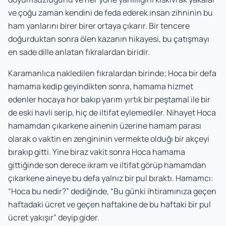
ve çoğu zaman kendini de feda ederek insan zihninin bu
ham yanlarını birer birer ortaya çıkarır. Bir tencere
doğurduktan sonra ölen kazanın hikayesi, bu çatışmayı
en sade dille anlatan fıkralardan biridir.
Karamanlıca nakledilen fıkralardan birinde; Hoca bir defa
hamama kedip geyindikten sonra, hamama hizmet
edenler hocaya hor bakıp yarım yırtık bir peştamal ile bir
de eski havli serip, hiç de iltifat eylemediler. Nihayet Hoca
hamamdan çıkarkene ainenin üzerine hamam parası
olarak o vaktin en zengininin vermekte olduğı bir akçeyi
bırakıp gitti. Yine biraz vakit sonra Hoca hamama
gittiğinde son derece ikram ve iltifat görüp hamamdan
çıkarkene aineye bu defa yalnız bir pul bıraktı. Hamamcı:
“Hoca bu nedir?” dediğinde, “Bu günki ihtiramınıza geçen
haftadaki ücret ve geçen haftakine de bu haftaki bir pul
ücret yakışır” deyip gider.