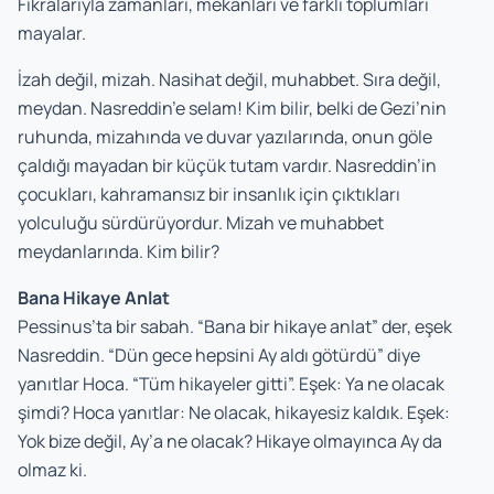
Fıkralarıyla zamanları, mekanları ve farklı toplumları
mayalar.
İzah değil, mizah. Nasihat değil, muhabbet. Sıra değil,
meydan. Nasreddin’e selam! Kim bilir, belki de Gezi’nin
ruhunda, mizahında ve duvar yazılarında, onun göle
çaldığı mayadan bir küçük tutam vardır. Nasreddin’in
çocukları, kahramansız bir insanlık için çıktıkları
yolculuğu sürdürüyordur. Mizah ve muhabbet
meydanlarında. Kim bilir?
Bana Hikaye Anlat
Pessinus’ta bir sabah. “Bana bir hikaye anlat” der, eşek
Nasreddin. “Dün gece hepsini Ay aldı götürdü” diye
yanıtlar Hoca. “Tüm hikayeler gitti”. Eşek: Ya ne olacak
şimdi? Hoca yanıtlar: Ne olacak, hikayesiz kaldık. Eşek:
Yok bize değil, Ay’a ne olacak? Hikaye olmayınca Ay da
olmaz ki.