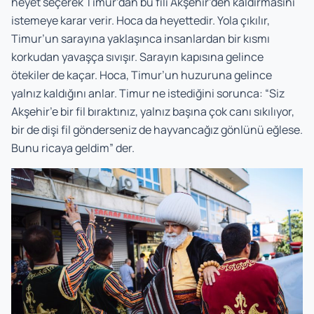
heyet seçerek Timur’dan bu fili Akşehir’den kaldırmasını
istemeye karar verir. Hoca da heyettedir. Yola çıkılır,
Timur’un sarayına yaklaşınca insanlardan bir kısmı
korkudan yavaşça sıvışır. Sarayın kapısına gelince
ötekiler de kaçar. Hoca, Timur’un huzuruna gelince
yalnız kaldığını anlar. Timur ne istediğini sorunca: “Siz
Akşehir’e bir fil bıraktınız, yalnız başına çok canı sıkılıyor,
bir de dişi fil gönderseniz de hayvancağız gönlünü eğlese.
Bunu ricaya geldim” der.