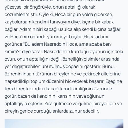
yüzeysel bir öngörüyle, onun aptallığı olarak
çözümlenmiştir. Öyle ki, Hoca bir gün yolda giderken,
kaybolursam kendimi tanıyayım diye, kıçına bir kabak
bağlar. Adamın biri kabağı usulca alıp kendi kıçına bağlar
ve Hoca’nın önünde yürümeye başlar. Hoca adamı
görünce “Bu adam Nasreddin Hoca, ama acaba ben
kimim?” diye sorar. Nasreddin’in kurduğu oyunun içindeki
oyun, onun aptallığını değil, öznelliğin cisimler arasında
yer değiştirebilen unutulmuş doğasını gösterir. Bunu,
öznenin insan türünün bireylerine ve çekirdek ailelerine
hapsedildiği toplum düzenini hicvederek başarır. Eşeğine
ters biner, kıçındaki kabağı kendi kimliğinin üzerinde
görür, bazen de kendinin, karısının veya oğlunun
aptallığıyla eğlenir. Zira gülmece ve gülme, bireyciliğin ve
bireyin geride durduğu anlarda zuhur edebilir.