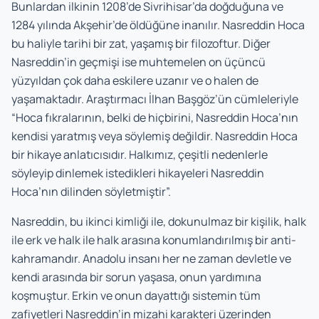
Bunlardan ilkinin 1208’de Sivrihisar’da doğduğuna ve
1284 yılında Akşehir’de öldüğüne inanılır. Nasreddin Hoca
bu haliyle tarihi bir zat, yaşamış bir filozoftur. Diğer
Nasreddin’in geçmişi ise muhtemelen on üçüncü
yüzyıldan çok daha eskilere uzanır ve o halen de
yaşamaktadır. Araştırmacı İlhan Başgöz’ün cümleleriyle
“Hoca fıkralarının, belki de hiçbirini, Nasreddin Hoca’nın
kendisi yaratmış veya söylemiş değildir. Nasreddin Hoca
bir hikaye anlatıcısıdır. Halkımız, çeşitli nedenlerle
söyleyip dinlemek istedikleri hikayeleri Nasreddin
Hoca’nın dilinden söyletmiştir”.
Nasreddin, bu ikinci kimliği ile, dokunulmaz bir kişilik, halk
ile erk ve halk ile halk arasına konumlandırılmış bir anti-
kahramandır. Anadolu insanı her ne zaman devletle ve
kendi arasında bir sorun yaşasa, onun yardımına
koşmuştur. Erkin ve onun dayattığı sistemin tüm
zafiyetleri Nasreddin’in mizahi karakteri üzerinden