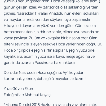
yüzünü henüz gösterirken, Hoca ve eşeği kollarını açmış
günün gelişini izler. Ay, zar zor da olsa saklandığı yerden
çıkmış, Nasreddin fıkraları Anadolu’nun evleri, sokakları
ve meydanlarında yeniden söylenmeye başlamıştır.
Hikayeleri duyanların yüzü yeniden güler. Cümle alem
hatasından utanır, birbirine sarılır, elinde avuncunda ne
varsa paylaşır. Zulüm ve kavgalar bir bir sona erer. Olan
biteni sevinçle izleyen eşek ve Hoca yerlerinden doğrulur.
Hoca bir çırpıda eşeğin sırtına zıplar. Eşeğin yüzü öne,
kayalıklara, adamın yüzü ise arkaya, meşe ağacına ve
gerisinde uzanan Pessinus’a bakmaktadır.
Deh, der Nasreddin Hoca eşeğine: Ay’ı kuyudan
kurtarmak yetmez, daha gölü mayalamak lazım!
Yazı: Güven Eken
Fotoğraflar: Mahmut Koyaş
*Magma Dergisi 2018 Haziran sayısında yayınlanmıştır.