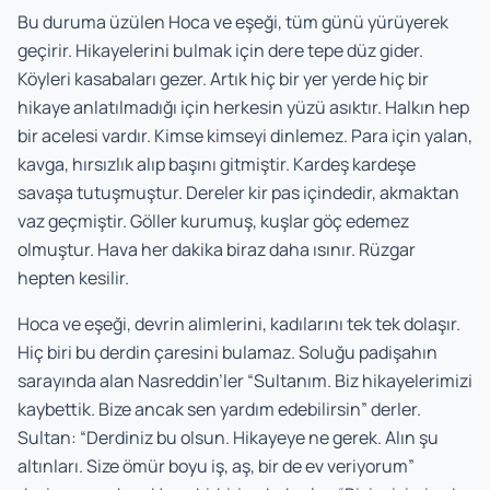
Bu duruma üzülen Hoca ve eşeği, tüm günü yürüyerek
geçirir. Hikayelerini bulmak için dere tepe düz gider.
Köyleri kasabaları gezer. Artık hiç bir yer yerde hiç bir
hikaye anlatılmadığı için herkesin yüzü asıktır. Halkın hep
bir acelesi vardır. Kimse kimseyi dinlemez. Para için yalan,
kavga, hırsızlık alıp başını gitmiştir. Kardeş kardeşe
savaşa tutuşmuştur. Dereler kir pas içindedir, akmaktan
vaz geçmiştir. Göller kurumuş, kuşlar göç edemez
olmuştur. Hava her dakika biraz daha ısınır. Rüzgar
hepten kesilir.
Hoca ve eşeği, devrin alimlerini, kadılarını tek tek dolaşır.
Hiç biri bu derdin çaresini bulamaz. Soluğu padişahın
sarayında alan Nasreddin’ler “Sultanım. Biz hikayelerimizi
kaybettik. Bize ancak sen yardım edebilirsin” derler.
Sultan: “Derdiniz bu olsun. Hikayeye ne gerek. Alın şu
altınları. Size ömür boyu iş, aş, bir de ev veriyorum”