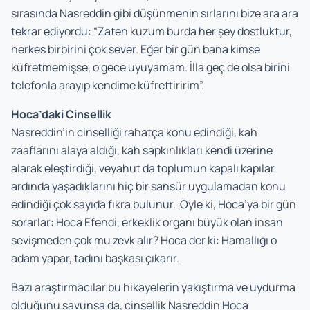
sırasında Nasreddin gibi düşünmenin sırlarını bize ara ara
tekrar ediyordu: “Zaten kuzum burda her şey dostluktur,
herkes birbirini çok sever. Eğer bir gün bana kimse
küfretmemişse, o gece uyuyamam. İlla geç de olsa birini
telefonla arayıp kendime küfrettiririm”.
Hoca’daki Cinsellik
Nasreddin’in cinselliği rahatça konu edindiği, kah
zaaflarını alaya aldığı, kah sapkınlıkları kendi üzerine
alarak eleştirdiği, veyahut da toplumun kapalı kapılar
ardında yaşadıklarını hiç bir sansür uygulamadan konu
edindiği çok sayıda fıkra bulunur. Öyle ki, Hoca’ya bir gün
sorarlar: Hoca Efendi, erkeklik organı büyük olan insan
sevişmeden çok mu zevk alır? Hoca der ki: Hamallığı o
adam yapar, tadını başkası çıkarır.
Bazı araştırmacılar bu hikayelerin yakıştırma ve uydurma
olduğunu savunsa da, cinsellik Nasreddin Hoca