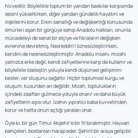
hicvedilir. Böylelikle toplum bir yandan baskılar karşısında
sesini yükseltirken, diğer yandan gündelik hayatını ve
ilişkilerini korur. Erkin sanallığı ve değişkenliği konusunda
ömürleri aşan bir görgüye sahip Anadolu halkları, onunla
mücadeleyi de sanal bir elçiye ve fıkraların değişken
evrenine devretmiş, Nasreddin’i öznesizleştirirken,
kendini de nesnesizleştirmiştir. Anadolu insanı, mizahı
yalnızca erke değil, kendi zafiyetlerine karşı da kullanır ve
böylelikle özeleştiri yoluyla kendi düşünsel gelişimini
besler, var oluşunu sağaltır. Hiçbir toplumsal kurgu ve
oluşum, kusurdan ari değildir. Mizah, toplulukların
içindeki zaafları gülmece yoluyla onarır ve daha büyük
zafiyetlerin aşısı olur. İzahın yıpratıcı kaba kuvvetinden
korur ve hatta onun açtığı yaraları onar.
Öyle ki, bir gün Timur Akşehir’e bir fil bırakmıştır. Hayvan
bahçeleri, bostanları harap eder. Şehirli bir araya gelip bir