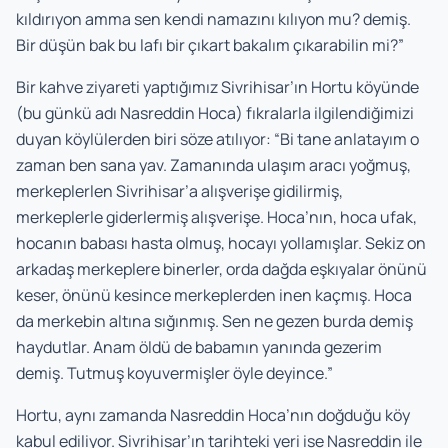
kıldırıyon amma sen kendi namazını kılıyon mu? demiş.
Bir düşün bak bu lafı bir çıkart bakalım çıkarabilin mi?”
Bir kahve ziyareti yaptığımız Sivrihisar’ın Hortu köyünde
(bu günkü adı Nasreddin Hoca) fıkralarla ilgilendiğimizi
duyan köylülerden biri söze atılıyor: “Bi tane anlatayım o
zaman ben sana yav. Zamanında ulaşım aracı yoğmuş,
merkeplerlen Sivrihisar’a alışverişe gidilirmiş,
merkeplerle giderlermiş alışverişe. Hoca’nın, hoca ufak,
hocanın babası hasta olmuş, hocayı yollamışlar. Sekiz on
arkadaş merkeplere binerler, orda dağda eşkıyalar önünü
keser, önünü kesince merkeplerden inen kaçmış. Hoca
da merkebin altına sığınmış. Sen ne gezen burda demiş
haydutlar. Anam öldü de babamın yanında gezerim
demiş. Tutmuş koyuvermişler öyle deyince.”
Hortu, aynı zamanda Nasreddin Hoca’nın doğduğu köy
kabul ediliyor. Sivrihisar’ın tarihteki yeri ise Nasreddin ile