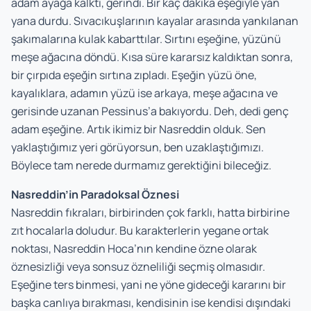
adam ayağa kalktı, gerindi. Bir kaç dakika eşeğiyle yan
yana durdu. Sıvacıkuşlarının kayalar arasında yankılanan
şakımalarına kulak kabarttılar. Sırtını eşeğine, yüzünü
meşe ağacına döndü. Kısa süre kararsız kaldıktan sonra,
bir çırpıda eşeğin sırtına zıpladı. Eşeğin yüzü öne,
kayalıklara, adamın yüzü ise arkaya, meşe ağacına ve
gerisinde uzanan Pessinus’a bakıyordu. Deh, dedi genç
adam eşeğine. Artık ikimiz bir Nasreddin olduk. Sen
yaklaştığımız yeri görüyorsun, ben uzaklaştığımızı.
Böylece tam nerede durmamız gerektiğini bileceğiz.
Nasreddin’in Paradoksal Öznesi
Nasreddin fıkraları, birbirinden çok farklı, hatta birbirine
zıt hocalarla doludur. Bu karakterlerin yegane ortak
noktası, Nasreddin Hoca’nın kendine özne olarak
öznesizliği veya sonsuz özneliliği seçmiş olmasıdır.
Eşeğine ters binmesi, yani ne yöne gideceği kararını bir
başka canlıya bırakması, kendisinin ise kendisi dışındaki