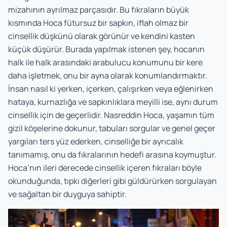
mizahının ayrılmaz parçasıdır. Bu fıkraların büyük
kısmında Hoca fütursuz bir sapkın, iflah olmaz bir
cinsellik düşkünü olarak görünür ve kendini kasten
küçük düşürür. Burada yapılmak istenen şey, hocanın
halk ile halk arasındaki arabulucu konumunu bir kere
daha işletmek, onu bir ayna olarak konumlandırmaktır.
İnsan nasıl ki yerken, içerken, çalışırken veya eğlenirken
hataya, kurnazlığa ve sapkınlıklara meyilli ise, aynı durum
cinsellik için de geçerlidir. Nasreddin Hoca, yaşamın tüm
gizil köşelerine dokunur, tabuları sorgular ve genel geçer
yargıları ters yüz ederken, cinselliğe bir ayrıcalık
tanımamış, onu da fıkralarının hedefi arasına koymuştur.
Hoca’nın ileri derecede cinsellik içeren fıkraları böyle
okunduğunda, tıpkı diğerleri gibi güldürürken sorgulayan
ve sağaltan bir duyguya sahiptir.