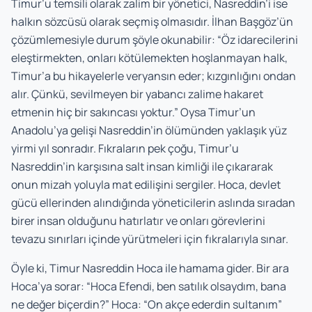
Timur’u temsili olarak zalim bir yönetici, Nasreddin’i ise
halkın sözcüsü olarak seçmiş olmasıdır. İlhan Başgöz’ün
çözümlemesiyle durum şöyle okunabilir: “Öz idarecilerini
eleştirmekten, onları kötülemekten hoşlanmayan halk,
Timur’a bu hikayelerle veryansın eder; kızgınlığını ondan
alır. Çünkü, sevilmeyen bir yabancı zalime hakaret
etmenin hiç bir sakıncası yoktur.” Oysa Timur’un
Anadolu’ya gelişi Nasreddin’in ölümünden yaklaşık yüz
yirmi yıl sonradır. Fıkraların pek çoğu, Timur’u
Nasreddin’in karşısına salt insan kimliği ile çıkararak
onun mizah yoluyla mat edilişini sergiler. Hoca, devlet
gücü ellerinden alındığında yöneticilerin aslında sıradan
birer insan olduğunu hatırlatır ve onları görevlerini
tevazu sınırları içinde yürütmeleri için fıkralarıyla sınar.
Öyle ki, Timur Nasreddin Hoca ile hamama gider. Bir ara
Hoca’ya sorar: “Hoca Efendi, ben satılık olsaydım, bana
ne değer biçerdin?” Hoca: “On akçe ederdin sultanım”