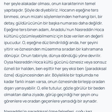
her şeyle alakadar olması, onun karakterinin temel
yapıtaşıdır. Şöyle de diyebiliriz. Hocanın eşeğine ters
binmesi, onun mizahi söylemlerinden herhangi biri, bir
detay, güldürücünün bir başka numarası daha değildir.
Eşeğine ters binen adam, Anadolu’nun Nasreddin Hoca
kültünü çözümleyebilmemiz için bize verilen en değerli
ipucudur. O, eşeğine düz bindirildiği anda, her şeyini
yitirir ve öznesinden müsemma sıradan bir kahramana
dönüşür. Onun tabiriyle, dünya döndüğü yöne devrilir.
Oysa Nasreddin Hoca kültü gücünü öznesiz veya sonsuz
özneli bir halden, ben eşittir her şey eksi ben (paradoksal
özne) düşüncesinden alır. Böylelikle bir toplumda ne
kadar farklı insan varsa, onun öznesinde birleşip oradan
dışarı yansıyabilir. O, elle tutulur, gözle görülür bir beden
olmaktan daha ziyade, görüp geçirdiği her şeyin onu
görenlere ve oradan geçenlere yansıdığı bir aynadır.
Nasreddin’in paradoksal özne felsefesi, çoğu kez