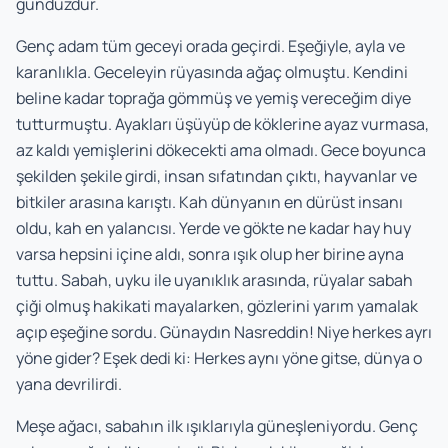
gündüzdür.
Genç adam tüm geceyi orada geçirdi. Eşeğiyle, ayla ve
karanlıkla. Geceleyin rüyasında ağaç olmuştu. Kendini
beline kadar toprağa gömmüş ve yemiş vereceğim diye
tutturmuştu. Ayakları üşüyüp de köklerine ayaz vurmasa,
az kaldı yemişlerini dökecekti ama olmadı. Gece boyunca
şekilden şekile girdi, insan sıfatından çıktı, hayvanlar ve
bitkiler arasına karıştı. Kah dünyanın en dürüst insanı
oldu, kah en yalancısı. Yerde ve gökte ne kadar hay huy
varsa hepsini içine aldı, sonra ışık olup her birine ayna
tuttu. Sabah, uyku ile uyanıklık arasında, rüyalar sabah
çiği olmuş hakikati mayalarken, gözlerini yarım yamalak
açıp eşeğine sordu. Günaydın Nasreddin! Niye herkes ayrı
yöne gider? Eşek dedi ki: Herkes aynı yöne gitse, dünya o
yana devrilirdi.
Meşe ağacı, sabahın ilk ışıklarıyla güneşleniyordu. Genç