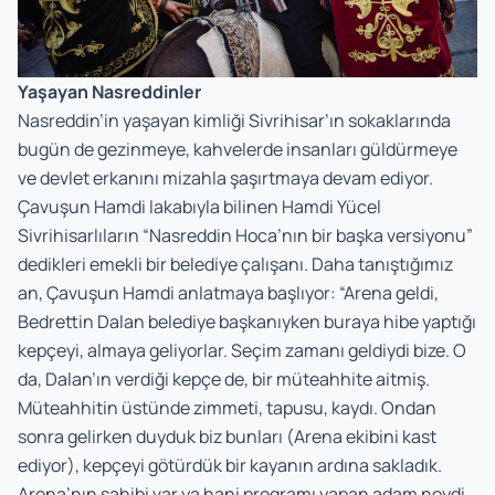
Yaşayan Nasreddinler
Nasreddin’in yaşayan kimliği Sivrihisar’ın sokaklarında
bugün de gezinmeye, kahvelerde insanları güldürmeye
ve devlet erkanını mizahla şaşırtmaya devam ediyor.
Çavuşun Hamdi lakabıyla bilinen Hamdi Yücel
Sivrihisarlıların “Nasreddin Hoca’nın bir başka versiyonu”
dedikleri emekli bir belediye çalışanı. Daha tanıştığımız
an, Çavuşun Hamdi anlatmaya başlıyor: “Arena geldi,
Bedrettin Dalan belediye başkanıyken buraya hibe yaptığı
kepçeyi, almaya geliyorlar. Seçim zamanı geldiydi bize. O
da, Dalan’ın verdiği kepçe de, bir müteahhite aitmiş.
Müteahhitin üstünde zimmeti, tapusu, kaydı. Ondan
sonra gelirken duyduk biz bunları (Arena ekibini kast
ediyor), kepçeyi götürdük bir kayanın ardına sakladık.
Arena’nın sahibi var ya hani programı yapan adam neydi