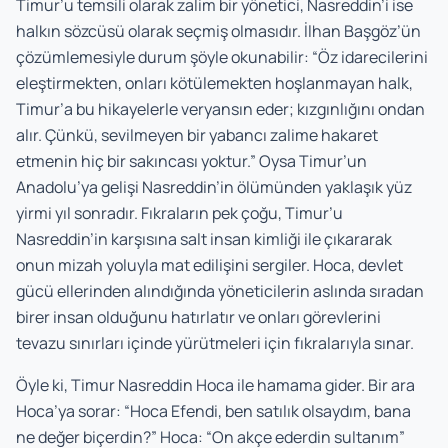
Timur’u temsili olarak zalim bir yönetici, Nasreddin’i ise
halkın sözcüsü olarak seçmiş olmasıdır. İlhan Başgöz’ün
çözümlemesiyle durum şöyle okunabilir: “Öz idarecilerini
eleştirmekten, onları kötülemekten hoşlanmayan halk,
Timur’a bu hikayelerle veryansın eder; kızgınlığını ondan
alır. Çünkü, sevilmeyen bir yabancı zalime hakaret
etmenin hiç bir sakıncası yoktur.” Oysa Timur’un
Anadolu’ya gelişi Nasreddin’in ölümünden yaklaşık yüz
yirmi yıl sonradır. Fıkraların pek çoğu, Timur’u
Nasreddin’in karşısına salt insan kimliği ile çıkararak
onun mizah yoluyla mat edilişini sergiler. Hoca, devlet
gücü ellerinden alındığında yöneticilerin aslında sıradan
birer insan olduğunu hatırlatır ve onları görevlerini
tevazu sınırları içinde yürütmeleri için fıkralarıyla sınar.
Öyle ki, Timur Nasreddin Hoca ile hamama gider. Bir ara
Hoca’ya sorar: “Hoca Efendi, ben satılık olsaydım, bana
ne değer biçerdin?” Hoca: “On akçe ederdin sultanım”