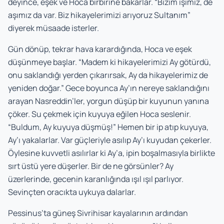
deyince, eşek ve Hoca birbirine bakarlar. “Bizim işimiz, de
aşımız da var. Biz hikayelerimizi arıyoruz Sultanım”
diyerek müsaade isterler.
Gün dönüp, tekrar hava karardığında, Hoca ve eşek
düşünmeye başlar. “Madem ki hikayelerimizi Ay götürdü,
onu saklandığı yerden çıkarırsak, Ay da hikayelerimiz de
yeniden doğar.” Gece boyunca Ay’ın nereye saklandığını
arayan Nasreddin’ler, yorgun düşüp bir kuyunun yanına
çöker. Su çekmek için kuyuya eğilen Hoca seslenir.
“Buldum, Ay kuyuya düşmüş!” Hemen bir ip atıp kuyuya,
Ay’ı yakalarlar. Var güçleriyle asılıp Ay’ı kuyudan çekerler.
Öylesine kuvvetli asılırlar ki Ay’a, ipin boşalmasıyla birlikte
sırt üstü yere düşerler. Bir de ne görsünler? Ay
üzerlerinde, gecenin karanlığında ışıl ışıl parlıyor.
Sevinçten oracıkta uykuya dalarlar.
Pessinus’ta güneş Sivrihisar kayalarının ardından