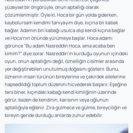
yüzeysel bir öngörüyle, onun aptallığı olarak
çözümlenmiştir. Öyle ki, Hoca bir gün yolda giderken,
kaybolursam kendimi tanıyayım diye, kıçına bir kabak
bağlar. Adamın biri kabağı usulca alıp kendi kıçına bağlar
ve Hoca’nın önünde yürümeye başlar. Hoca adamı
görünce “Bu adam Nasreddin Hoca, ama acaba ben
kimim?” diye sorar. Nasreddin’in kurduğu oyunun içindeki
oyun, onun aptallığını değil, öznelliğin cisimler arasında
yer değiştirebilen unutulmuş doğasını gösterir. Bunu,
öznenin insan türünün bireylerine ve çekirdek ailelerine
hapsedildiği toplum düzenini hicvederek başarır. Eşeğine
ters biner, kıçındaki kabağı kendi kimliğinin üzerinde
görür, bazen de kendinin, karısının veya oğlunun
aptallığıyla eğlenir. Zira gülmece ve gülme, bireyciliğin ve
bireyin geride durduğu anlarda zuhur edebilir.