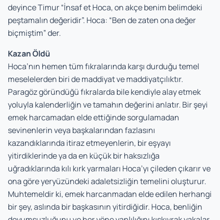
deyince Timur “İnsaf et Hoca, on akçe benim belimdeki
peştamalın değeridir”. Hoca: “Ben de zaten ona değer
biçmiştim” der.
Kazan Öldü
Hoca’nın hemen tüm fıkralarında karşı durduğu temel
meselelerden biri de maddiyat ve maddiyatçılıktır.
Paragöz göründüğü fıkralarda bile kendiyle alay etmek
yoluyla kalenderliğin ve tamahın değerini anlatır. Bir şeyi
emek harcamadan elde ettiğinde sorgulamadan
sevinenlerin veya başkalarından fazlasını
kazandıklarında itiraz etmeyenlerin, bir eşyayı
yitirdiklerinde ya da en küçük bir haksızlığa
uğradıklarında kılı kırk yarmaları Hoca’yı çileden çıkarır ve
ona göre yeryüzündeki adaletsizliğin temelini oluşturur.
Muhtemeldir ki, emek harcanmadan elde edilen herhangi
bir şey, aslında bir başkasının yitirdiğidir. Hoca, benliğin
doyumsuzluğunu ve her yöne yanlılığını kıskıvrak yakalar