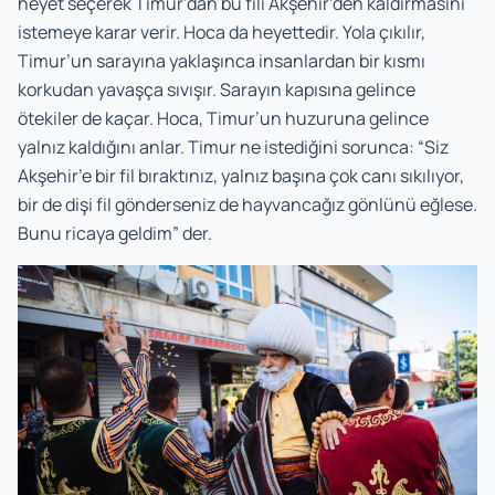
heyet seçerek Timur’dan bu fili Akşehir’den kaldırmasını
istemeye karar verir. Hoca da heyettedir. Yola çıkılır,
Timur’un sarayına yaklaşınca insanlardan bir kısmı
korkudan yavaşça sıvışır. Sarayın kapısına gelince
ötekiler de kaçar. Hoca, Timur’un huzuruna gelince
yalnız kaldığını anlar. Timur ne istediğini sorunca: “Siz
Akşehir’e bir fil bıraktınız, yalnız başına çok canı sıkılıyor,
bir de dişi fil gönderseniz de hayvancağız gönlünü eğlese.
Bunu ricaya geldim” der.