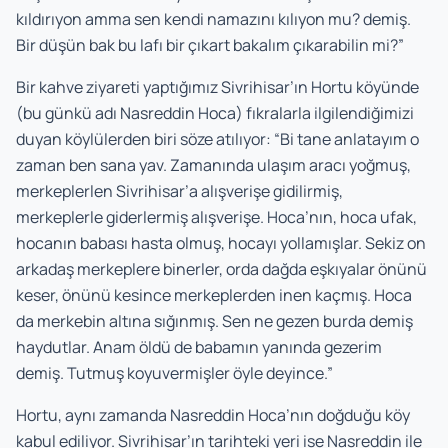
kıldırıyon amma sen kendi namazını kılıyon mu? demiş.
Bir düşün bak bu lafı bir çıkart bakalım çıkarabilin mi?”
Bir kahve ziyareti yaptığımız Sivrihisar’ın Hortu köyünde
(bu günkü adı Nasreddin Hoca) fıkralarla ilgilendiğimizi
duyan köylülerden biri söze atılıyor: “Bi tane anlatayım o
zaman ben sana yav. Zamanında ulaşım aracı yoğmuş,
merkeplerlen Sivrihisar’a alışverişe gidilirmiş,
merkeplerle giderlermiş alışverişe. Hoca’nın, hoca ufak,
hocanın babası hasta olmuş, hocayı yollamışlar. Sekiz on
arkadaş merkeplere binerler, orda dağda eşkıyalar önünü
keser, önünü kesince merkeplerden inen kaçmış. Hoca
da merkebin altına sığınmış. Sen ne gezen burda demiş
haydutlar. Anam öldü de babamın yanında gezerim
demiş. Tutmuş koyuvermişler öyle deyince.”
Hortu, aynı zamanda Nasreddin Hoca’nın doğduğu köy
kabul ediliyor. Sivrihisar’ın tarihteki yeri ise Nasreddin ile