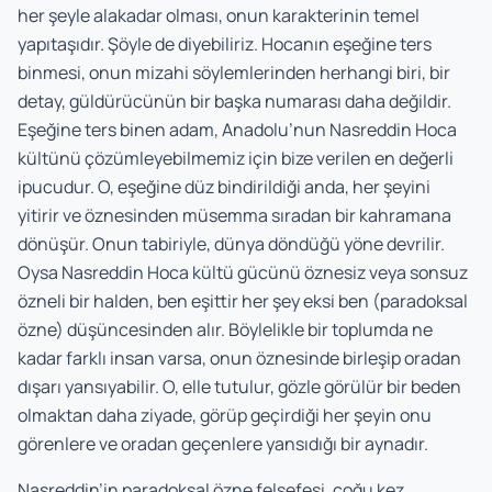
her şeyle alakadar olması, onun karakterinin temel
yapıtaşıdır. Şöyle de diyebiliriz. Hocanın eşeğine ters
binmesi, onun mizahi söylemlerinden herhangi biri, bir
detay, güldürücünün bir başka numarası daha değildir.
Eşeğine ters binen adam, Anadolu’nun Nasreddin Hoca
kültünü çözümleyebilmemiz için bize verilen en değerli
ipucudur. O, eşeğine düz bindirildiği anda, her şeyini
yitirir ve öznesinden müsemma sıradan bir kahramana
dönüşür. Onun tabiriyle, dünya döndüğü yöne devrilir.
Oysa Nasreddin Hoca kültü gücünü öznesiz veya sonsuz
özneli bir halden, ben eşittir her şey eksi ben (paradoksal
özne) düşüncesinden alır. Böylelikle bir toplumda ne
kadar farklı insan varsa, onun öznesinde birleşip oradan
dışarı yansıyabilir. O, elle tutulur, gözle görülür bir beden
olmaktan daha ziyade, görüp geçirdiği her şeyin onu
görenlere ve oradan geçenlere yansıdığı bir aynadır.
Nasreddin’in paradoksal özne felsefesi, çoğu kez