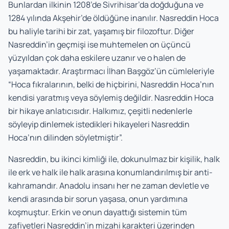
Bunlardan ilkinin 1208’de Sivrihisar’da doğduğuna ve
1284 yılında Akşehir’de öldüğüne inanılır. Nasreddin Hoca
bu haliyle tarihi bir zat, yaşamış bir filozoftur. Diğer
Nasreddin’in geçmişi ise muhtemelen on üçüncü
yüzyıldan çok daha eskilere uzanır ve o halen de
yaşamaktadır. Araştırmacı İlhan Başgöz’ün cümleleriyle
“Hoca fıkralarının, belki de hiçbirini, Nasreddin Hoca’nın
kendisi yaratmış veya söylemiş değildir. Nasreddin Hoca
bir hikaye anlatıcısıdır. Halkımız, çeşitli nedenlerle
söyleyip dinlemek istedikleri hikayeleri Nasreddin
Hoca’nın dilinden söyletmiştir”.
Nasreddin, bu ikinci kimliği ile, dokunulmaz bir kişilik, halk
ile erk ve halk ile halk arasına konumlandırılmış bir anti-
kahramandır. Anadolu insanı her ne zaman devletle ve
kendi arasında bir sorun yaşasa, onun yardımına
koşmuştur. Erkin ve onun dayattığı sistemin tüm
zafiyetleri Nasreddin’in mizahi karakteri üzerinden