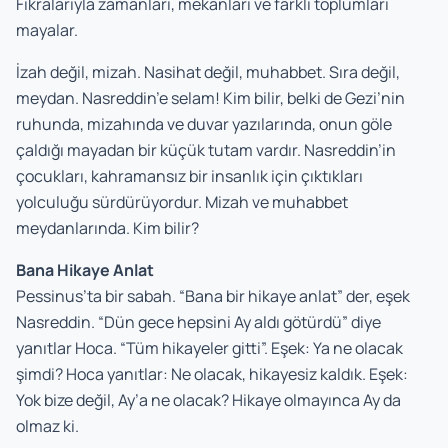
Fıkralarıyla zamanları, mekanları ve farklı toplumları
mayalar.
İzah değil, mizah. Nasihat değil, muhabbet. Sıra değil,
meydan. Nasreddin’e selam! Kim bilir, belki de Gezi’nin
ruhunda, mizahında ve duvar yazılarında, onun göle
çaldığı mayadan bir küçük tutam vardır. Nasreddin’in
çocukları, kahramansız bir insanlık için çıktıkları
yolculuğu sürdürüyordur. Mizah ve muhabbet
meydanlarında. Kim bilir?
Bana Hikaye Anlat
Pessinus’ta bir sabah. “Bana bir hikaye anlat” der, eşek
Nasreddin. “Dün gece hepsini Ay aldı götürdü” diye
yanıtlar Hoca. “Tüm hikayeler gitti”. Eşek: Ya ne olacak
şimdi? Hoca yanıtlar: Ne olacak, hikayesiz kaldık. Eşek:
Yok bize değil, Ay’a ne olacak? Hikaye olmayınca Ay da
olmaz ki.