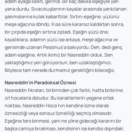
adam ayağa kalktı, gerindi. Bir kaç dakika eşeğiyle yan
yana durdu. Sıvacıkuşlarının kayalar arasında yankılanan
şakımalarına kulak kabarttılar. Sırtını eşeğine, yüzünü
meşe ağacına döndü. Kısa süre kararsız kaldıktan sonra,
bir çırpıda eşeğin sırtına zıpladı. Eşeğin yüzü öne,
kayalıklara, adamın yüzü ise arkaya, meşe ağacına ve
gerisinde uzanan Pessinus’a bakıyordu. Deh, dedi genç
adam eşeğine. Artık ikimiz bir Nasreddin olduk. Sen
yaklaştığımız yeri görüyorsun, ben uzaklaştığımızı.
Böylece tam nerede durmamız gerektiğini bileceğiz.
Nasreddin’in Paradoksal Öznesi
Nasreddin fıkraları, birbirinden çok farklı, hatta birbirine
zıt hocalarla doludur. Bu karakterlerin yegane ortak
noktası, Nasreddin Hoca’nın kendine özne olarak
öznesizliği veya sonsuz özneliliği seçmiş olmasıdır.
Eşeğine ters binmesi, yani ne yöne gideceği kararını bir
başka canlıya bırakması, kendisinin ise kendisi dışındaki