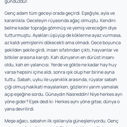
gündüzdür.
Genç adam tüm geceyi orada geçirdi. Eşeğiyle, ayla ve
karanlıkla. Geceleyin rüyasında ağaç olmuştu. Kendini
beline kadar toprağa gömmüş ve yemiş vereceğim diye
tutturmuştu. Ayakları üşüyüp de köklerine ayaz vurmasa,
az kaldı yemişlerini dökecekti ama olmadı. Gece boyunca
şekilden şekile girdi, insan sıfatından çıktı, hayvanlar ve
bitkiler arasına karıştı. Kah dünyanın en dürüst insanı
oldu, kah en yalancısı. Yerde ve gökte ne kadar hay huy
varsa hepsini içine aldı, sonra ışık olup her birine ayna
tuttu. Sabah, uyku ile uyanıklık arasında, rüyalar sabah
çiği olmuş hakikati mayalarken, gözlerini yarım yamalak
açıp eşeğine sordu. Günaydın Nasreddin! Niye herkes ayrı
yöne gider? Eşek dedi ki: Herkes aynı yöne gitse, dünya o
yana devrilirdi.
Meşe ağacı, sabahın ilk ışıklarıyla güneşleniyordu. Genç