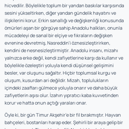
hicvedilir. Böylelikle toplum bir yandan baskılar karşısında
sesini yükseltirken, diğer yandan gündelik hayatını ve
ilişkilerini korur. Erkin sanallığı ve değişkenliği konusunda
ömürleri aşan bir görgüye sahip Anadolu halkları, onunla
mücadeleyi de sanal bir elçiye ve fıkraların değişken
evrenine devretmiş, Nasreddin’i öznesizleştirirken,
kendini de nesnesizleştirmiştir. Anadolu insanı, mizahı
yalnızca erke değil, kendi zafiyetlerine karşı da kullanır ve
böylelikle özeleştiri yoluyla kendi düşünsel gelişimini
besler, var oluşunu sağaltır. Hiçbir toplumsal kurgu ve
oluşum, kusurdan ari değildir. Mizah, toplulukların
içindeki zaafları gülmece yoluyla onarır ve daha büyük
zafiyetlerin aşısı olur. İzahın yıpratıcı kaba kuvvetinden
korur ve hatta onun açtığı yaraları onar.
Öyle ki, bir gün Timur Akşehir’e bir fil bırakmıştır. Hayvan
bahçeleri, bostanları harap eder. Şehirli bir araya gelip bir