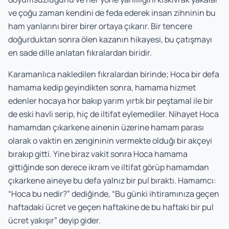
ve çoğu zaman kendini de feda ederek insan zihninin bu
ham yanlarını birer birer ortaya çıkarır. Bir tencere
doğurduktan sonra ölen kazanın hikayesi, bu çatışmayı
en sade dille anlatan fıkralardan biridir.
Karamanlıca nakledilen fıkralardan birinde; Hoca bir defa
hamama kedip geyindikten sonra, hamama hizmet
edenler hocaya hor bakıp yarım yırtık bir peştamal ile bir
de eski havli serip, hiç de iltifat eylemediler. Nihayet Hoca
hamamdan çıkarkene ainenin üzerine hamam parası
olarak o vaktin en zengininin vermekte olduğı bir akçeyi
bırakıp gitti. Yine biraz vakit sonra Hoca hamama
gittiğinde son derece ikram ve iltifat görüp hamamdan
çıkarkene aineye bu defa yalnız bir pul bıraktı. Hamamcı:
“Hoca bu nedir?” dediğinde, “Bu günki ihtiramınıza geçen
haftadaki ücret ve geçen haftakine de bu haftaki bir pul
ücret yakışır” deyip gider.