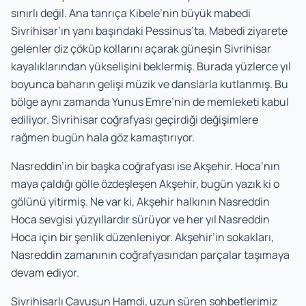
sınırlı değil. Ana tanrıça Kibele’nin büyük mabedi
Sivrihisar’ın yanı başındaki Pessinus’ta. Mabedi ziyarete
gelenler diz çöküp kollarını açarak güneşin Sivrihisar
kayalıklarından yükselişini beklermiş. Burada yüzlerce yıl
boyunca baharın gelişi müzik ve danslarla kutlanmış. Bu
bölge aynı zamanda Yunus Emre’nin de memleketi kabul
ediliyor. Sivrihisar coğrafyası geçirdiği değişimlere
rağmen bugün hala göz kamaştırıyor.
Nasreddin’in bir başka coğrafyası ise Akşehir. Hoca’nın
maya çaldığı gölle özdeşleşen Akşehir, bugün yazık ki o
gölünü yitirmiş. Ne var ki, Akşehir halkının Nasreddin
Hoca sevgisi yüzyıllardır sürüyor ve her yıl Nasreddin
Hoca için bir şenlik düzenleniyor. Akşehir’in sokakları,
Nasreddin zamanının coğrafyasından parçalar taşımaya
devam ediyor.
Sivrihisarlı Çavuşun Hamdi, uzun süren sohbetlerimiz