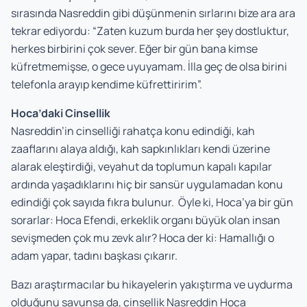
sırasında Nasreddin gibi düşünmenin sırlarını bize ara ara
tekrar ediyordu: “Zaten kuzum burda her şey dostluktur,
herkes birbirini çok sever. Eğer bir gün bana kimse
küfretmemişse, o gece uyuyamam. İlla geç de olsa birini
telefonla arayıp kendime küfrettiririm”.
Hoca’daki Cinsellik
Nasreddin’in cinselliği rahatça konu edindiği, kah
zaaflarını alaya aldığı, kah sapkınlıkları kendi üzerine
alarak eleştirdiği, veyahut da toplumun kapalı kapılar
ardında yaşadıklarını hiç bir sansür uygulamadan konu
edindiği çok sayıda fıkra bulunur. Öyle ki, Hoca’ya bir gün
sorarlar: Hoca Efendi, erkeklik organı büyük olan insan
sevişmeden çok mu zevk alır? Hoca der ki: Hamallığı o
adam yapar, tadını başkası çıkarır.
Bazı araştırmacılar bu hikayelerin yakıştırma ve uydurma
olduğunu savunsa da, cinsellik Nasreddin Hoca