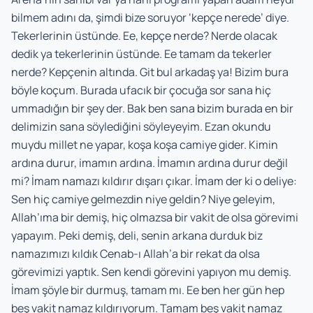
bilmem adını da, şimdi bize soruyor ‘kepçe nerede’ diye.
Tekerlerinin üstünde. Ee, kepçe nerde? Nerde olacak
dedik ya tekerlerinin üstünde. Ee tamam da tekerler
nerde? Kepçenin altında. Git bul arkadaş ya! Bizim bura
böyle koçum. Burada ufacık bir çocuğa sor sana hiç
ummadığın bir şey der. Bak ben sana bizim burada en bir
delimizin sana söylediğini söyleyeyim. Ezan okundu
muydu millet ne yapar, koşa koşa camiye gider. Kimin
ardına durur, imamın ardına. İmamın ardına durur değil
mi? İmam namazı kıldırır dışarı çıkar. İmam der ki o deliye:
Sen hiç camiye gelmezdin niye geldin? Niye geleyim,
Allah’ıma bir demiş, hiç olmazsa bir vakit de olsa görevimi
yapayım. Peki demiş, deli, senin arkana durduk biz
namazımızı kıldık Cenab-ı Allah’a bir rekat da olsa
görevimizi yaptık. Sen kendi görevini yapıyon mu demiş.
İmam şöyle bir durmuş, tamam mı. Ee ben her gün hep
beş vakit namaz kıldırıyorum. Tamam beş vakit namaz