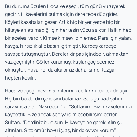
Bu duruma üzülen Hoca ve eşeği, tüm günü yürüyerek
geçirir. Hikayelerini bulmak için dere tepe düz gider.
Köyleri kasabaları gezer. Artık hiç bir yer yerde hiç bir
hikaye anlatılmadığı için herkesin yüzü asıktır. Halkın hep
bir acelesi vardır. Kimse kimseyi dinlemez. Para için yalan,
kavga, hırsızlık alıp başını gitmiştir. Kardeş kardeşe
savaşa tutuşmuştur. Dereler kir pas içindedir, akmaktan
vaz geçmiştir. Göller kurumuş, kuşlar göç edemez
olmuştur. Hava her dakika biraz daha ısınır. Rüzgar
hepten kesilir.
Hoca ve eşeği, devrin alimlerini, kadılarını tek tek dolaşır.
Hiç biri bu derdin çaresini bulamaz. Soluğu padişahın
sarayında alan Nasreddin’ler “Sultanım. Biz hikayelerimizi
kaybettik. Bize ancak sen yardım edebilirsin” derler.
Sultan: “Derdiniz bu olsun. Hikayeye ne gerek. Alın şu
altınları. Size ömür boyu iş, aş, bir de ev veriyorum”