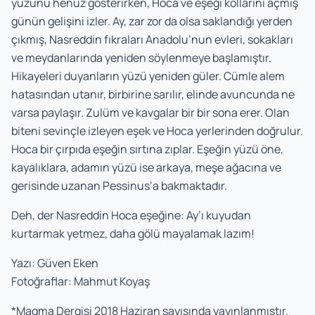
yüzünü henüz gösterirken, Hoca ve eşeği kollarını açmış
günün gelişini izler. Ay, zar zor da olsa saklandığı yerden
çıkmış, Nasreddin fıkraları Anadolu’nun evleri, sokakları
ve meydanlarında yeniden söylenmeye başlamıştır.
Hikayeleri duyanların yüzü yeniden güler. Cümle alem
hatasından utanır, birbirine sarılır, elinde avuncunda ne
varsa paylaşır. Zulüm ve kavgalar bir bir sona erer. Olan
biteni sevinçle izleyen eşek ve Hoca yerlerinden doğrulur.
Hoca bir çırpıda eşeğin sırtına zıplar. Eşeğin yüzü öne,
kayalıklara, adamın yüzü ise arkaya, meşe ağacına ve
gerisinde uzanan Pessinus’a bakmaktadır.
Deh, der Nasreddin Hoca eşeğine: Ay’ı kuyudan
kurtarmak yetmez, daha gölü mayalamak lazım!
Yazı: Güven Eken
Fotoğraflar: Mahmut Koyaş
*Magma Dergisi 2018 Haziran sayısında yayınlanmıştır.