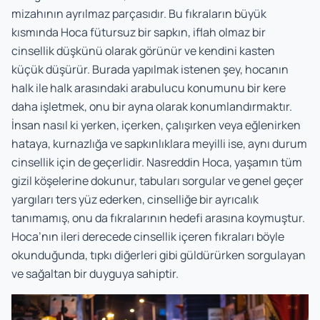
mizahının ayrılmaz parçasıdır. Bu fıkraların büyük
kısmında Hoca fütursuz bir sapkın, iflah olmaz bir
cinsellik düşkünü olarak görünür ve kendini kasten
küçük düşürür. Burada yapılmak istenen şey, hocanın
halk ile halk arasındaki arabulucu konumunu bir kere
daha işletmek, onu bir ayna olarak konumlandırmaktır.
İnsan nasıl ki yerken, içerken, çalışırken veya eğlenirken
hataya, kurnazlığa ve sapkınlıklara meyilli ise, aynı durum
cinsellik için de geçerlidir. Nasreddin Hoca, yaşamın tüm
gizil köşelerine dokunur, tabuları sorgular ve genel geçer
yargıları ters yüz ederken, cinselliğe bir ayrıcalık
tanımamış, onu da fıkralarının hedefi arasına koymuştur.
Hoca’nın ileri derecede cinsellik içeren fıkraları böyle
okunduğunda, tıpkı diğerleri gibi güldürürken sorgulayan
ve sağaltan bir duyguya sahiptir.